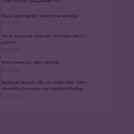
Šta je rizični kapital i kako njime upravljati
31.07.2026
Šta su hartije od vrednosti: definicija i ključni
pojmovi
30.07.2026
Vrste investicija i kako odabrati
27.07.2026
Bankarski depoziti više nisu jedini izbor: Zašto
diverzifikacija postaje novi standard štednje
13.07.2026