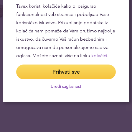
Tavex koristi kolačiće kako bi osigurao
funkcionalnost veb stranice i poboljšao Vaše
korisničko iskustvo. Prikupljanje podataka iz
kolačića nam pomaže da Vam pružimo najbolje
iskustvo, da čuvamo Vaš račun bezbednim i
omogućava nam da personalizujemo sadržaj
oglasa. Možete saznati više na linku
kolačići.
Prihvati sve
Uredi saglasnost