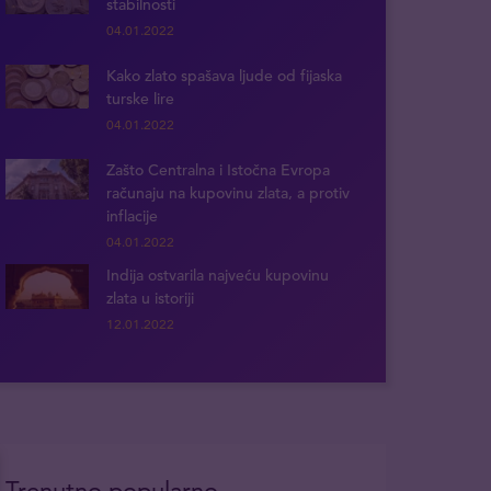
stabilnosti
04.01.2022
Kako zlato spašava ljude od fijaska
turske lire
04.01.2022
Zašto Centralna i Istočna Evropa
računaju na kupovinu zlata, a protiv
inflacije
04.01.2022
Indija ostvarila najveću kupovinu
zlata u istoriji
12.01.2022
Trenutno popularno