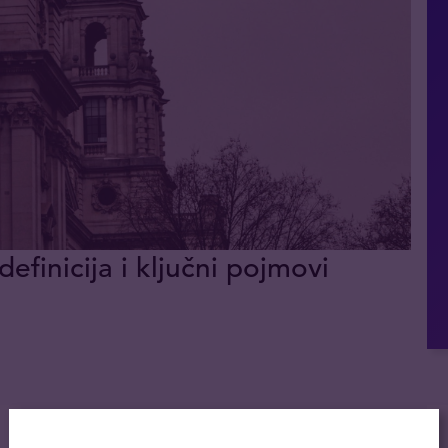
definicija i ključni pojmovi