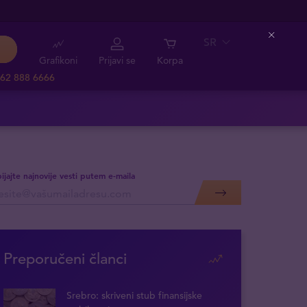
SR
Close
Grafikoni
Prijavi se
Korpa
62 888 6666
ijajte najnovije vesti putem e-maila
Preporučeni članci
Srebro: skriveni stub finansijske