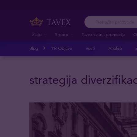
Zlato
Srebro
Tavex zlatna promocija
O
Blog
PR Objave
Vesti
Analize
Z
strategija diverzifikac