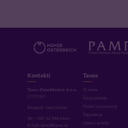
Kontakti
Tavex
Tavex Zlato&Srebro d.o.o.
O nama
21715301
Česta pitanja
Podaci o kompaniji
Beograd, Sava Centar
Zaposlenje
Tel.: +381 62 888 6666
Uslovi i pravila
E-mail:
tavex@tavex.rs