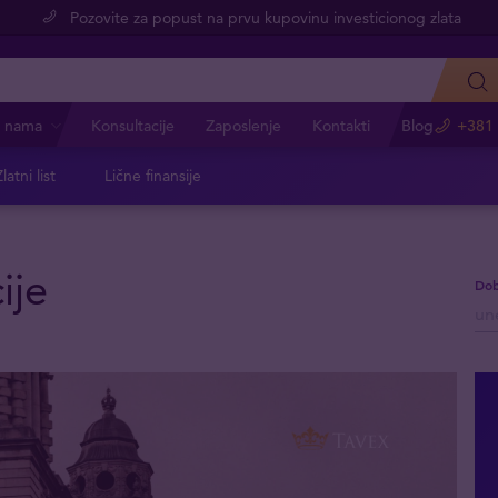
Pozovite za popust na prvu kupovinu investicionog zlata
 nama
Konsultacije
Zaposlenje
Kontakti
Blog
+381 
latni list
Lične finansije
ije
Dob