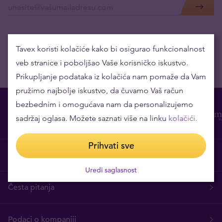
Tavex koristi kolačiće kako bi osigurao funkcionalnost
veb stranice i poboljšao Vaše korisničko iskustvo.
Prikupljanje podataka iz kolačića nam pomaže da Vam
pružimo najbolje iskustvo, da čuvamo Vaš račun
bezbednim i omogućava nam da personalizujemo
sadržaj oglasa. Možete saznati više na linku
kolačići.
Prihvati sve
O nama
Uredi saglasnost
Česta pitanja
Podaci o kompaniji