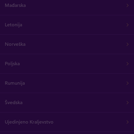
Mađarska
Letonija
Norveška
Poljska
Rumunija
Švedska
Ujedinjeno Kraljevstvo