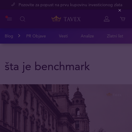
Pozovite za popust na prvu kupovinu investicionog zlata
Close
Blog
PR Objave
Vesti
Analize
Zlatni list
šta je benchmark