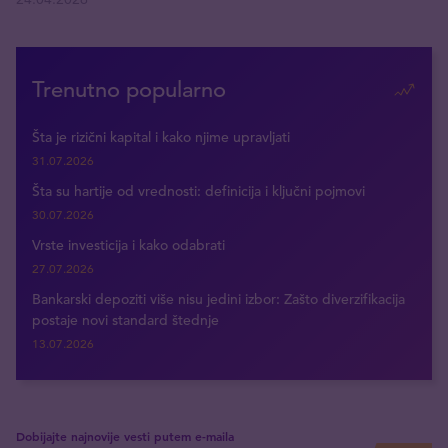
Trenutno popularno
Šta je rizični kapital i kako njime upravljati
31.07.2026
Šta su hartije od vrednosti: definicija i ključni pojmovi
30.07.2026
Vrste investicija i kako odabrati
27.07.2026
Bankarski depoziti više nisu jedini izbor: Zašto diverzifikacija
postaje novi standard štednje
13.07.2026
Dobijajte najnovije vesti putem e-maila