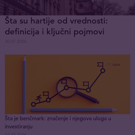
Šta su hartije od vrednosti:
definicija i ključni pojmovi
30.07.2026
Šta je benčmark: značenje i njegova uloga u
investiranju
24.04.2026