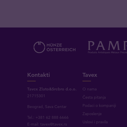
Kontakti
Tavex
Tavex Zlato&Srebro d.o.o.
O nama
21715301
Česta pitanja
Podaci o kompaniji
Beograd, Sava Centar
Zaposlenje
Tel.: +381 62 888 6666
Uslovi i pravila
E-mail:
tavex@tavex.rs