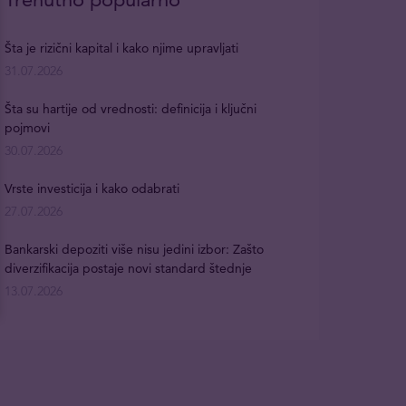
Šta je rizični kapital i kako njime upravljati
31.07.2026
Šta su hartije od vrednosti: definicija i ključni
pojmovi
30.07.2026
Vrste investicija i kako odabrati
27.07.2026
Bankarski depoziti više nisu jedini izbor: Zašto
diverzifikacija postaje novi standard štednje
13.07.2026