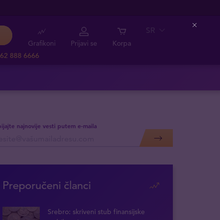
SR
Close
Grafikoni
Prijavi se
Korpa
62 888 6666
ijajte najnovije vesti putem e-maila
Preporučeni članci
Srebro: skriveni stub finansijske