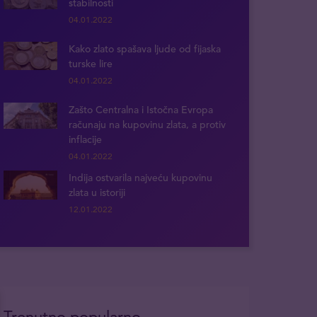
stabilnosti
04.01.2022
Kako zlato spašava ljude od fijaska
turske lire
04.01.2022
Zašto Centralna i Istočna Evropa
računaju na kupovinu zlata, a protiv
inflacije
04.01.2022
Indija ostvarila najveću kupovinu
zlata u istoriji
12.01.2022
Trenutno popularno