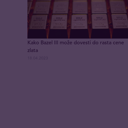
Kako Bazel III može dovesti do rasta cene
zlata
18.04.2023