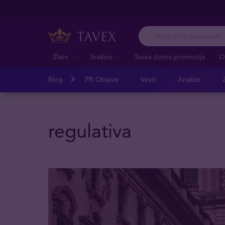
Zlato
Srebro
Tavex zlatna promocija
O
Blog
PR Objave
Vesti
Analize
Z
regulativa