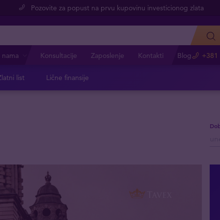
Pozovite za popust na prvu kupovinu investicionog zlata
 nama
Konsultacije
Zaposlenje
Kontakti
Blog
+381 
latni list
Lične finansije
Dob