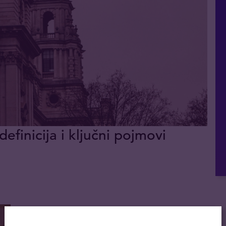
definicija i ključni pojmovi