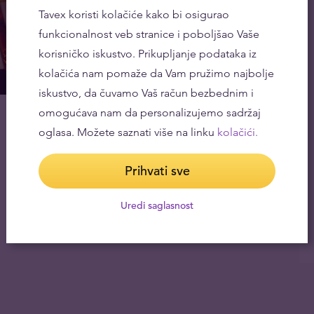
Tavex koristi kolačiće kako bi osigurao
funkcionalnost veb stranice i poboljšao Vaše
korisničko iskustvo. Prikupljanje podataka iz
kolačića nam pomaže da Vam pružimo najbolje
iskustvo, da čuvamo Vaš račun bezbednim i
omogućava nam da personalizujemo sadržaj
oglasa. Možete saznati više na linku
kolačići.
Prihvati sve
Uredi saglasnost