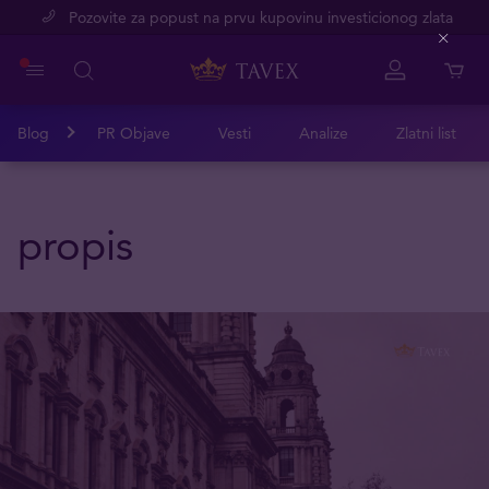
Pozovite za popust na prvu kupovinu investicionog zlata
Close
Blog
PR Objave
Vesti
Analize
Zlatni list
propis