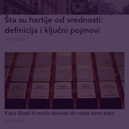
Šta su hartije od vrednosti:
definicija i ključni pojmovi
30.07.2026
Kako Bazel III može dovesti do rasta cene zlata
18.04.2023