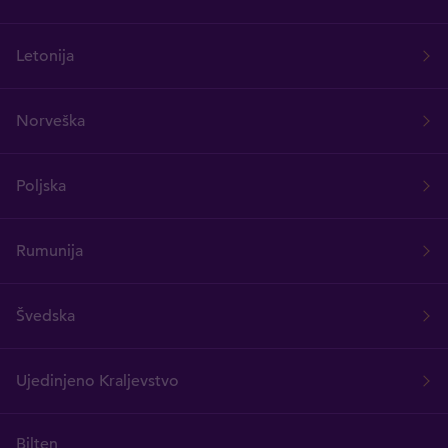
Letonija
Norveška
Poljska
Rumunija
Švedska
Ujedinjeno Kraljevstvo
Bilten