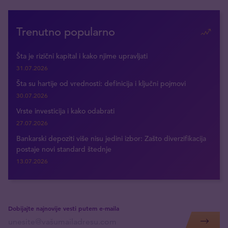
Trenutno popularno
Šta je rizični kapital i kako njime upravljati
31.07.2026
Šta su hartije od vrednosti: definicija i ključni pojmovi
30.07.2026
Vrste investicija i kako odabrati
27.07.2026
Bankarski depoziti više nisu jedini izbor: Zašto diverzifikacija
postaje novi standard štednje
13.07.2026
Dobijajte najnovije vesti putem e-maila