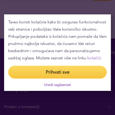
Tavex koristi kolačiće kako bi osigurao funkcionalnost
veb stranice i poboljšao Vaše korisničko iskustvo.
Prikupljanje podataka iz kolačića nam pomaže da Vam
pružimo najbolje iskustvo, da čuvamo Vaš račun
bezbednim i omogućava nam da personalizujemo
sadržaj oglasa. Možete saznati više na linku
kolačići.
Prihvati sve
O nama
Uredi saglasnost
Česta pitanja
Podaci o kompaniji