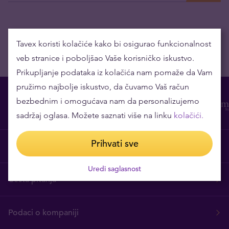
Tavex koristi kolačiće kako bi osigurao funkcionalnost
veb stranice i poboljšao Vaše korisničko iskustvo.
Prikupljanje podataka iz kolačića nam pomaže da Vam
pružimo najbolje iskustvo, da čuvamo Vaš račun
bezbednim i omogućava nam da personalizujemo
sadržaj oglasa. Možete saznati više na linku
kolačići.
Prihvati sve
O nama
Uredi saglasnost
Česta pitanja
Podaci o kompaniji