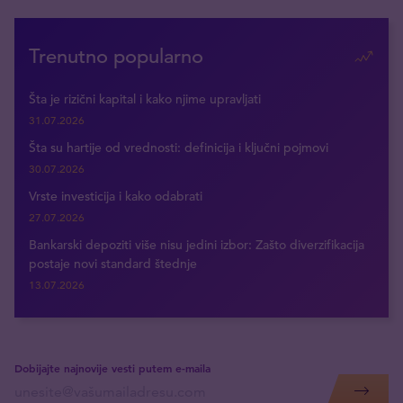
Trenutno popularno
Šta je rizični kapital i kako njime upravljati
31.07.2026
Šta su hartije od vrednosti: definicija i ključni pojmovi
30.07.2026
Vrste investicija i kako odabrati
27.07.2026
Bankarski depoziti više nisu jedini izbor: Zašto diverzifikacija
postaje novi standard štednje
13.07.2026
Dobijajte najnovije vesti putem e-maila