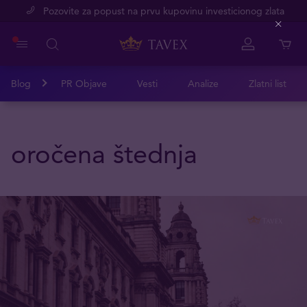
Pozovite za popust na prvu kupovinu investicionog zlata
Close
Blog
PR Objave
Vesti
Analize
Zlatni list
oročena štednja