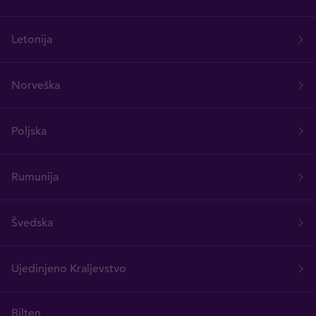
Letonija
Norveška
Poljska
Rumunija
Švedska
Ujedinjeno Kraljevstvo
Bilten