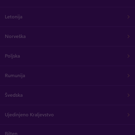
Letonija
Norveška
Poljska
Rumunija
Švedska
Ujedinjeno Kraljevstvo
Bilten