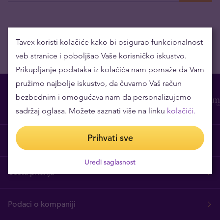
Tavex koristi kolačiće kako bi osigurao funkcionalnost
veb stranice i poboljšao Vaše korisničko iskustvo.
Prikupljanje podataka iz kolačića nam pomaže da Vam
pružimo najbolje iskustvo, da čuvamo Vaš račun
bezbednim i omogućava nam da personalizujemo
sadržaj oglasa. Možete saznati više na linku
kolačići.
Prihvati sve
O nama
Uredi saglasnost
Česta pitanja
Podaci o kompaniji