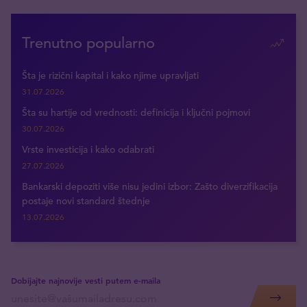
Trenutno popularno
Šta je rizični kapital i kako njime upravljati
31.07.2026
Šta su hartije od vrednosti: definicija i ključni pojmovi
30.07.2026
Vrste investicija i kako odabrati
27.07.2026
Bankarski depoziti više nisu jedini izbor: Zašto diverzifikacija
postaje novi standard štednje
13.07.2026
Dobijajte najnovije vesti putem e-maila