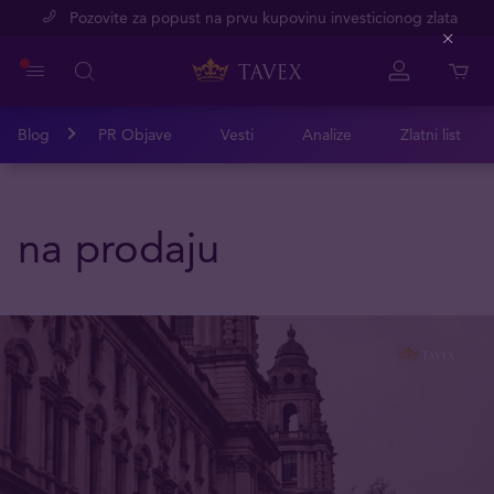
Pozovite za popust na prvu kupovinu investicionog zlata
Close
Blog
PR Objave
Vesti
Analize
Zlatni list
na prodaju