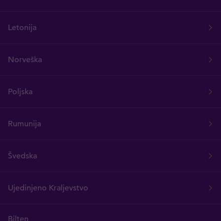
Letonija
Norveška
Poljska
Rumunija
Švedska
Ujedinjeno Kraljevstvo
Bilten