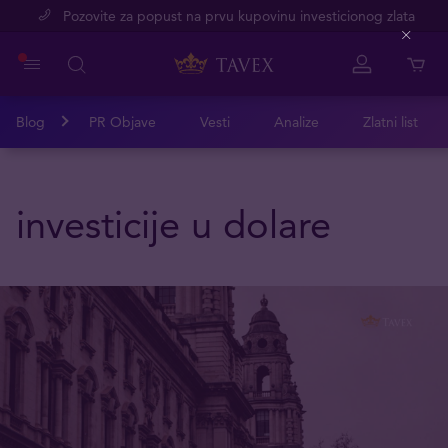
Pozovite za popust na prvu kupovinu investicionog zlata
Close
Blog
PR Objave
Vesti
Analize
Zlatni list
investicije u dolare