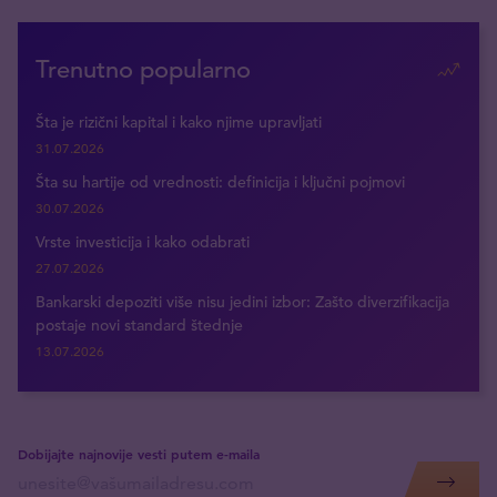
Trenutno popularno
Šta je rizični kapital i kako njime upravljati
31.07.2026
Šta su hartije od vrednosti: definicija i ključni pojmovi
30.07.2026
Vrste investicija i kako odabrati
27.07.2026
Bankarski depoziti više nisu jedini izbor: Zašto diverzifikacija
postaje novi standard štednje
13.07.2026
Dobijajte najnovije vesti putem e-maila