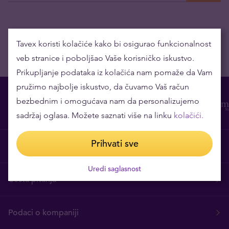
Tavex koristi kolačiće kako bi osigurao funkcionalnost
veb stranice i poboljšao Vaše korisničko iskustvo.
Prikupljanje podataka iz kolačića nam pomaže da Vam
pružimo najbolje iskustvo, da čuvamo Vaš račun
bezbednim i omogućava nam da personalizujemo
sadržaj oglasa. Možete saznati više na linku
kolačići.
Prihvati sve
O nama
Uredi saglasnost
Česta pitanja
Podaci o kompaniji