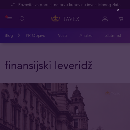
Pozovite za popust na prvu kupovinu investicionog zlata
Close
Blog
PR Objave
Vesti
Analize
Zlatni list
finansijski leveridž