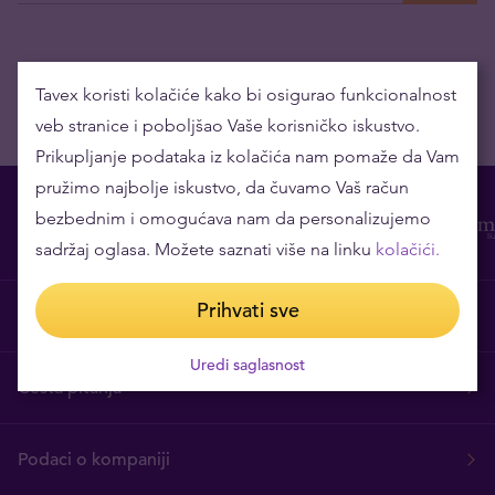
Tavex koristi kolačiće kako bi osigurao funkcionalnost
veb stranice i poboljšao Vaše korisničko iskustvo.
Prikupljanje podataka iz kolačića nam pomaže da Vam
pružimo najbolje iskustvo, da čuvamo Vaš račun
bezbednim i omogućava nam da personalizujemo
sadržaj oglasa. Možete saznati više na linku
kolačići.
Prihvati sve
O nama
Uredi saglasnost
Česta pitanja
Podaci o kompaniji