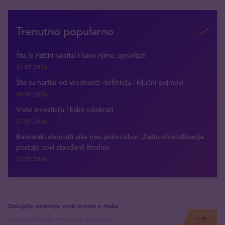
Trenutno popularno
Šta je rizični kapital i kako njime upravljati
31.07.2026
Šta su hartije od vrednosti: definicija i ključni pojmovi
30.07.2026
Vrste investicija i kako odabrati
27.07.2026
Bankarski depoziti više nisu jedini izbor: Zašto diverzifikacija
postaje novi standard štednje
13.07.2026
Dobijajte najnovije vesti putem e-maila