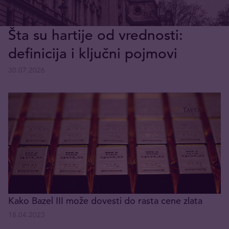
Šta su hartije od vrednosti:
definicija i ključni pojmovi
30.07.2026
Kako Bazel III može dovesti do rasta cene zlata
18.04.2023