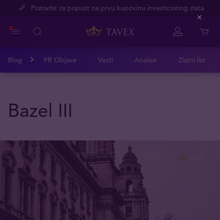
Pozovite za popust na prvu kupovinu investicionog zlata
Close
Blog
PR Objave
Vesti
Analize
Zlatni list
Bazel III