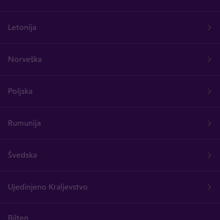
Letonija
Norveška
Poljska
Rumunija
Švedska
Ujedinjeno Kraljevstvo
Bilten