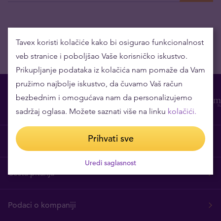
Tavex koristi kolačiće kako bi osigurao funkcionalnost
veb stranice i poboljšao Vaše korisničko iskustvo.
Prikupljanje podataka iz kolačića nam pomaže da Vam
pružimo najbolje iskustvo, da čuvamo Vaš račun
bezbednim i omogućava nam da personalizujemo
sadržaj oglasa. Možete saznati više na linku
kolačići.
Prihvati sve
O nama
Uredi saglasnost
Česta pitanja
Podaci o kompaniji