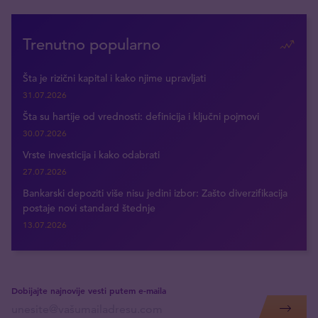
Trenutno popularno
Šta je rizični kapital i kako njime upravljati
31.07.2026
Šta su hartije od vrednosti: definicija i ključni pojmovi
30.07.2026
Vrste investicija i kako odabrati
27.07.2026
Bankarski depoziti više nisu jedini izbor: Zašto diverzifikacija
postaje novi standard štednje
13.07.2026
Dobijajte najnovije vesti putem e-maila