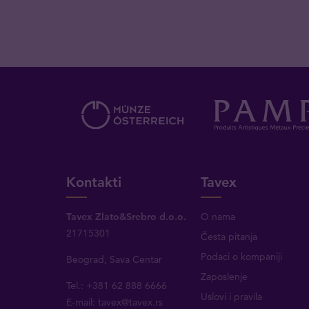
Kontakti
Tavex
Tavex Zlato&Srebro d.o.o.
O nama
21715301
Česta pitanja
Podaci o kompaniji
Beograd, Sava Centar
Zaposlenje
Tel.: +381 62 888 6666
Uslovi i pravila
E-mail:
tavex@tavex.rs