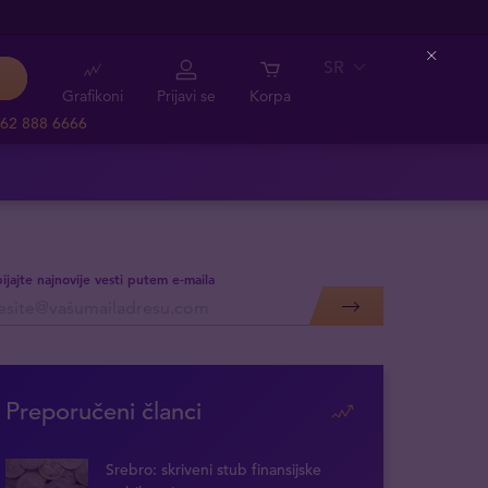
SR
Close
Grafikoni
Prijavi se
Korpa
62 888 6666
ijajte najnovije vesti putem e-maila
Preporučeni članci
Srebro: skriveni stub finansijske