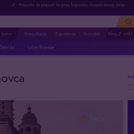
Pozovite za popust na prvu kupovinu investicionog zlata
 nama
Konsultacije
Zaposlenje
Kontakti
Blog
+381 
latni list
Lične finansije
novca
Dob