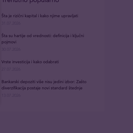
Šta je rizični kapital i kako njime upravljati
31.07.2026
Šta su hartije od vrednosti: definicija i ključni
pojmovi
30.07.2026
Vrste investicija i kako odabrati
27.07.2026
Bankarski depoziti više nisu jedini izbor: Zašto
diverzifikacija postaje novi standard štednje
13.07.2026