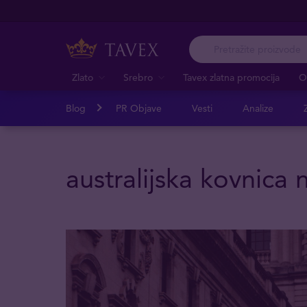
Zlato
Srebro
Tavex zlatna promocija
O
Blog
PR Objave
Vesti
Analize
Z
australijska kovnica 