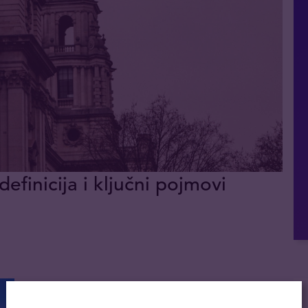
definicija i ključni pojmovi