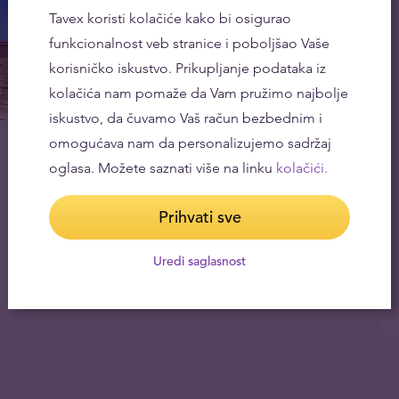
Tavex koristi kolačiće kako bi osigurao
funkcionalnost veb stranice i poboljšao Vaše
korisničko iskustvo. Prikupljanje podataka iz
kolačića nam pomaže da Vam pružimo najbolje
iskustvo, da čuvamo Vaš račun bezbednim i
omogućava nam da personalizujemo sadržaj
oglasa. Možete saznati više na linku
kolačići.
Prihvati sve
Uredi saglasnost