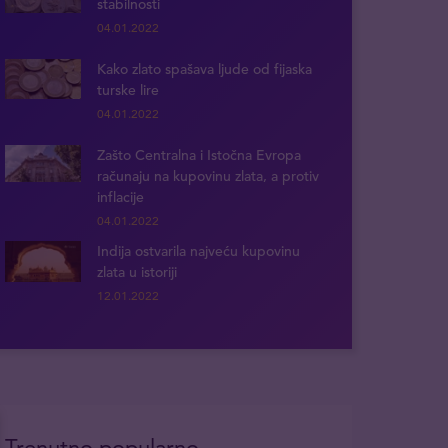
stabilnosti
04.01.2022
Kako zlato spašava ljude od fijaska
turske lire
04.01.2022
Zašto Centralna i Istočna Evropa
računaju na kupovinu zlata, a protiv
inflacije
04.01.2022
Indija ostvarila najveću kupovinu
zlata u istoriji
12.01.2022
Trenutno popularno