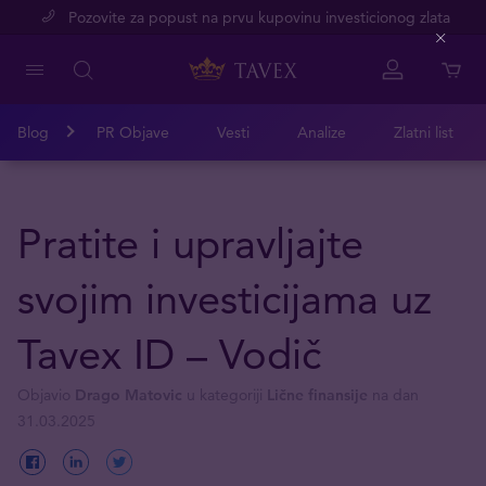
Pozovite za popust na prvu kupovinu investicionog zlata
Close
Blog
PR Objave
Vesti
Analize
Zlatni list
Pratite i upravljajte
svojim investicijama uz
Tavex ID – Vodič
Objavio
Drago Matovic
u kategoriji
Lične finansije
na dan
31.03.2025