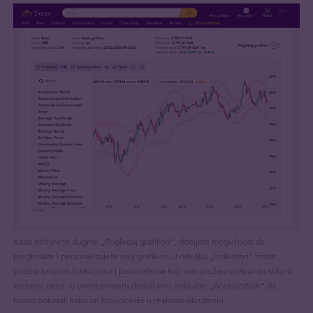
Kada pritisnete dugme „Pogledaj grafikon“, dobijate mogućnost da
pregledate i personalizujete svoj grafikon. U odeljku „Indikatori“ imate
pristup brojnim funkcijama i parametrima koji vam pružaju potpuniju sliku o
kretanju cene. U ovom primeru dodali smo indikator „Acceleration“ da
bismo pokazali kako on funkcioniše u realnom okruženju.