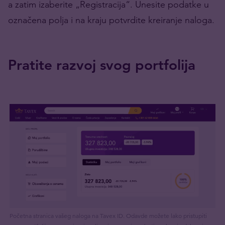
a zatim izaberite „Registracija“. Unesite podatke u
označena polja i na kraju potvrdite kreiranje naloga.
Pratite razvoj svog portfolija
Početna stranica vašeg naloga na Tavex ID. Odavde možete lako pristupiti