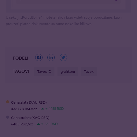
U sekciji „Porudžbine“ možete lako i brzo videti svoje porudžbine, kao i
preuzeti platne dokumente sa samo nekoliko klikova.
PODELI
TAGOVI
Tavex ID
grafikoni
Tavex
Cena zlata (XAU-RSD)
436773 RSD/oz
+ 4488 RSD
Cena srebra (XAG-RSD)
6485 RSD/oz
+ 221 RSD