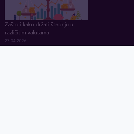
Zašto i kako držati štednju u
različitim valutama
27.04.2026
Šta je neto vrednost i kako se
izračunava
31.03.2026