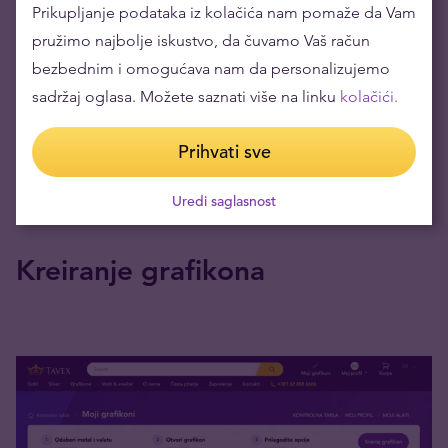
Prikupljanje podataka iz kolačića nam pomaže da Vam
pružimo najbolje iskustvo, da čuvamo Vaš račun
bezbednim i omogućava nam da personalizujemo
Kada je vaše cenovno obaveštenje podešeno, prikazaće se na odgovarajućoj
sadržaj oglasa. Možete saznati više na linku
kolačići.
stranici. Svi aktivni cenovni signali su vidljivi u odeljku „Obaveštenja o
cenama“, gde ih možete brzo pregledati, izmeniti ili deaktivirati po potrebi.
Prihvati sve
Uredi saglasnost
Kreiranje grafikona