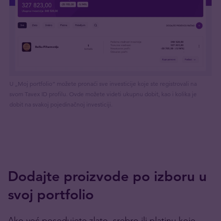
U „Moj portfolio“ možete pronaći sve investicije koje ste registrovali na
svom Tavex ID profilu. Ovde možete videti ukupnu dobit, kao i kolika je
dobit na svakoj pojedinačnoj investiciji.
Dodajte proizvode po izboru u
svoj portfolio
Ako već posedujete zlato, srebro ili platinu koje