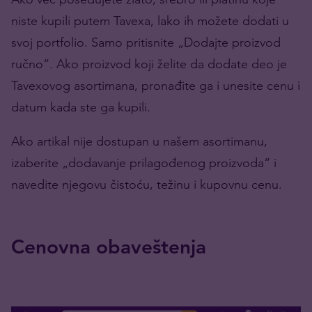
niste kupili putem Tavexa, lako ih možete dodati u
svoj portfolio. Samo pritisnite „Dodajte proizvod
ručno“. Ako proizvod koji želite da dodate deo je
Tavexovog asortimana, pronađite ga i unesite cenu i
datum kada ste ga kupili.
Ako artikal nije dostupan u našem asortimanu,
izaberite „dodavanje prilagođenog proizvoda“ i
navedite njegovu čistoću, težinu i kupovnu cenu.
Cenovna obaveštenja