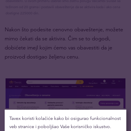
obavešteni. U ovom primeru izabrali smo zlatnu polugu Valcambi Suisse sa
težinom od 20 grama i postavili obaveštenje da se aktivira kada i ako cena
dostigne 225000 din.
Nakon što podesite cenovno obaveštenje, možete
mirno čekati da se aktivira. Čim se to dogodi,
dobićete imejl kojim ćemo vas obavestiti da je
proizvod dostigao željenu cenu.
Tavex koristi kolačiće kako bi osigurao funkcionalnost
veb stranice i poboljšao Vaše korisničko iskustvo.