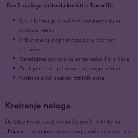
Evo 5 razloga zašto da koristite Tavex ID:
Sve informacije o vašim kupovinama su na
jednom mestu
Vidite razvoj svojih investicija u realnom
vremenu
Naručujete ponovo sa samo nekoliko klikova
Dodajete nove proizvode u svoj portfolio
Koristite širok spektar tržišnih alata
Kreiranje naloga
Da biste kreirali svoj korisnički profil, kliknite na
„Prijava“ u gornjem desnom uglu naše veb stranice,