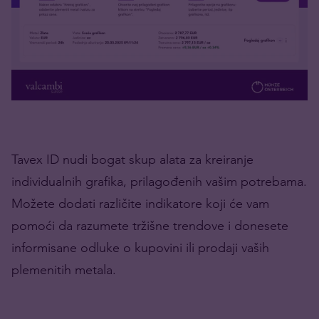
Tavex ID nudi bogat skup alata za kreiranje
individualnih grafika, prilagođenih vašim potrebama.
Možete dodati različite indikatore koji će vam
pomoći da razumete tržišne trendove i donesete
informisane odluke o kupovini ili prodaji vaših
plemenitih metala.