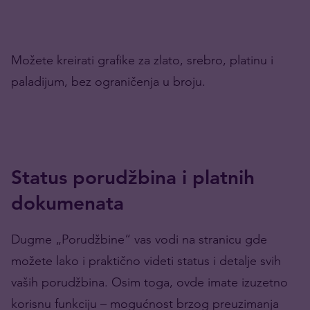
Možete kreirati grafike za zlato, srebro, platinu i
paladijum, bez ograničenja u broju.
Status porudžbina i platnih
dokumenata
Dugme „Porudžbine“ vas vodi na stranicu gde
možete lako i praktično videti status i detalje svih
vaših porudžbina. Osim toga, ovde imate izuzetno
korisnu funkciju – mogućnost brzog preuzimanja