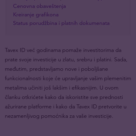
Cenovna obaveštenja
Kreiranje grafikona
Status porudžbina i platnih dokumenata
Tavex ID već godinama pomaže investitorima da
prate svoje investicije u zlatu, srebru i platini. Sada,
međutim, predstavljamo nove i poboljšane
funkcionalnosti koje će upravljanje vašim plemenitim
metalima učiniti još lakšim i efikasnijim. U ovom
članku otkrićete kako da iskoristite sve prednosti
ažurirane platforme i kako da Tavex ID pretvorite u
nezamenljivog pomoćnika za vaše investicije.