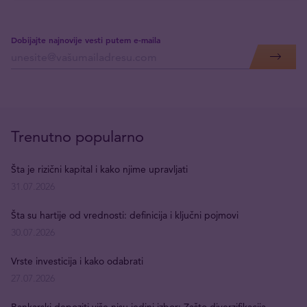
Dobijajte najnovije vesti putem e-maila
Trenutno popularno
Šta je rizični kapital i kako njime upravljati
31.07.2026
Šta su hartije od vrednosti: definicija i ključni pojmovi
30.07.2026
Vrste investicija i kako odabrati
27.07.2026
Bankarski depoziti više nisu jedini izbor: Zašto diverzifikacija