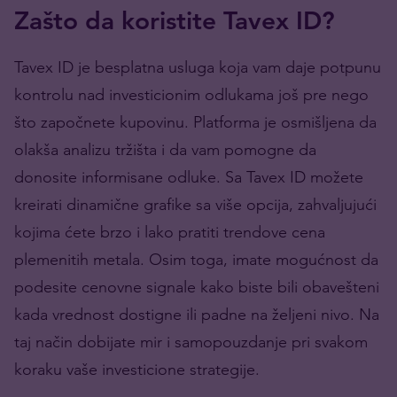
Zašto da koristite Tavex ID?
Tavex ID je besplatna usluga koja vam daje potpunu
kontrolu nad investicionim odlukama još pre nego
što započnete kupovinu. Platforma je osmišljena da
olakša analizu tržišta i da vam pomogne da
donosite informisane odluke. Sa Tavex ID možete
kreirati dinamične grafike sa više opcija, zahvaljujući
kojima ćete brzo i lako pratiti trendove cena
plemenitih metala. Osim toga, imate mogućnost da
podesite cenovne signale kako biste bili obavešteni
kada vrednost dostigne ili padne na željeni nivo. Na
taj način dobijate mir i samopouzdanje pri svakom
koraku vaše investicione strategije.