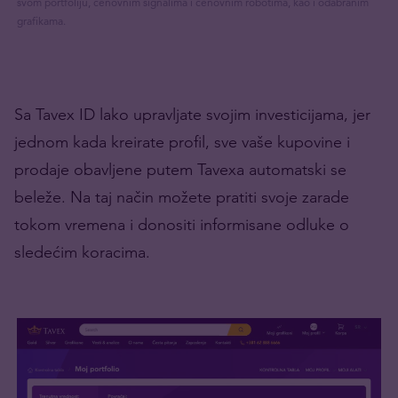
svom portfoliju, cenovnim signalima i cenovnim robotima, kao i odabranim
grafikama.
Sa Tavex ID lako upravljate svojim investicijama, jer
jednom kada kreirate profil, sve vaše kupovine i
prodaje obavljene putem Tavexa automatski se
beleže. Na taj način možete pratiti svoje zarade
tokom vremena i donositi informisane odluke o
sledećim koracima.