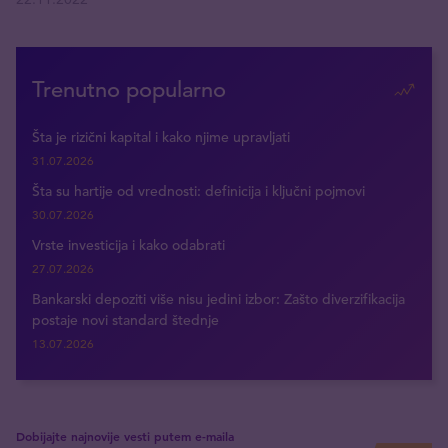
Trenutno popularno
Šta je rizični kapital i kako njime upravljati
31.07.2026
Šta su hartije od vrednosti: definicija i ključni pojmovi
30.07.2026
Vrste investicija i kako odabrati
27.07.2026
Bankarski depoziti više nisu jedini izbor: Zašto diverzifikacija
postaje novi standard štednje
13.07.2026
Dobijajte najnovije vesti putem e-maila