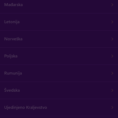
Mađarska
Letonija
Norveška
Poljska
Rumunija
Švedska
Ujedinjeno Kraljevstvo