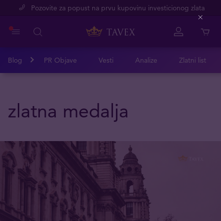
Pozovite za popust na prvu kupovinu investicionog zlata
Close
Blog
PR Objave
Vesti
Analize
Zlatni list
zlatna medalja