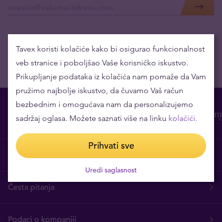
Tavex koristi kolačiće kako bi osigurao funkcionalnost
veb stranice i poboljšao Vaše korisničko iskustvo.
Prikupljanje podataka iz kolačića nam pomaže da Vam
pružimo najbolje iskustvo, da čuvamo Vaš račun
bezbednim i omogućava nam da personalizujemo
sadržaj oglasa. Možete saznati više na linku
kolačići.
Prihvati sve
O nama
Uredi saglasnost
Česta pitanja
Podaci o kompaniji