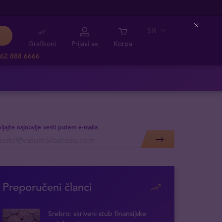
SR
Close
Grafikoni
Prijavi se
Korpa
62 888 6666
ijajte najnovije vesti putem e-maila
Preporučeni članci
Srebro: skriveni stub finansijske