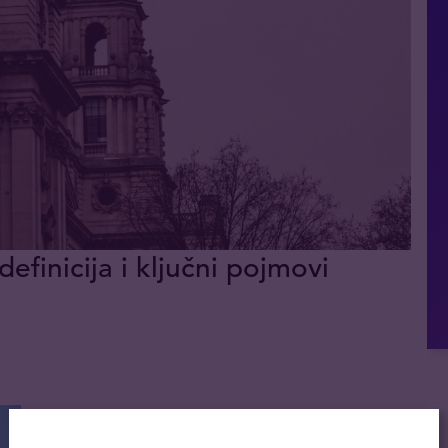
definicija i ključni pojmovi