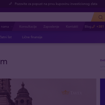
Pozovite za popust na prvu kupovinu investicionog zlata
 nama
Konsultacije
Zaposlenje
Kontakti
Blog
+381 
latni list
Lične finansije
om
Dob