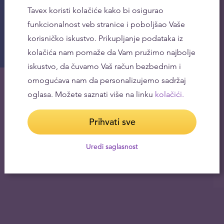
Tavex koristi kolačiće kako bi osigurao
funkcionalnost veb stranice i poboljšao Vaše
korisničko iskustvo. Prikupljanje podataka iz
kolačića nam pomaže da Vam pružimo najbolje
iskustvo, da čuvamo Vaš račun bezbednim i
omogućava nam da personalizujemo sadržaj
oglasa. Možete saznati više na linku
kolačići.
Prihvati sve
Uredi saglasnost