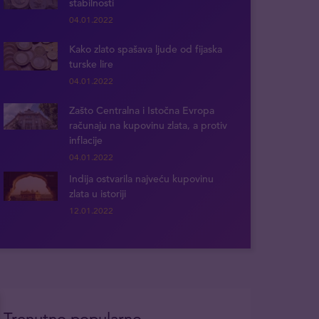
stabilnosti
04.01.2022
Kako zlato spašava ljude od fijaska
turske lire
04.01.2022
Zašto Centralna i Istočna Evropa
računaju na kupovinu zlata, a protiv
inflacije
04.01.2022
Indija ostvarila najveću kupovinu
zlata u istoriji
12.01.2022
Trenutno popularno