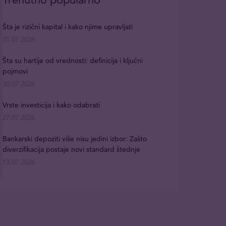
Šta je rizični kapital i kako njime upravljati
31.07.2026
Šta su hartije od vrednosti: definicija i ključni
pojmovi
30.07.2026
Vrste investicija i kako odabrati
27.07.2026
Bankarski depoziti više nisu jedini izbor: Zašto
diverzifikacija postaje novi standard štednje
13.07.2026