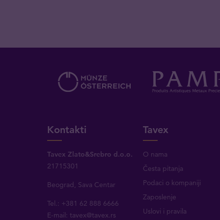
Kontakti
Tavex
Tavex Zlato&Srebro d.o.o.
O nama
21715301
Česta pitanja
Podaci o kompaniji
Beograd, Sava Centar
Zaposlenje
Tel.: +381 62 888 6666
Uslovi i pravila
E-mail:
tavex@tavex.rs