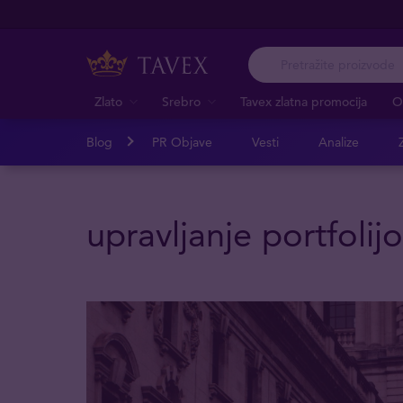
Zlato
Srebro
Tavex zlatna promocija
O
Blog
PR Objave
Vesti
Analize
Z
upravljanje portfolij