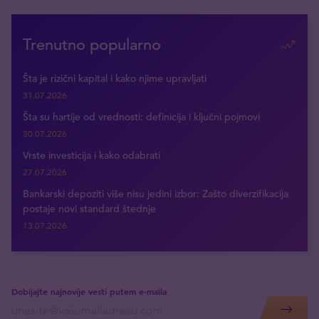
Trenutno popularno
Šta je rizični kapital i kako njime upravljati
31.07.2026
Šta su hartije od vrednosti: definicija i ključni pojmovi
30.07.2026
Vrste investicija i kako odabrati
27.07.2026
Bankarski depoziti više nisu jedini izbor: Zašto diverzifikacija
postaje novi standard štednje
13.07.2026
Dobijajte najnovije vesti putem e-maila