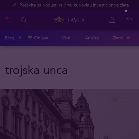
Pozovite za popust na prvu kupovinu investicionog zlata
Close
Blog
PR Objave
Vesti
Analize
Zlatni list
trojska unca