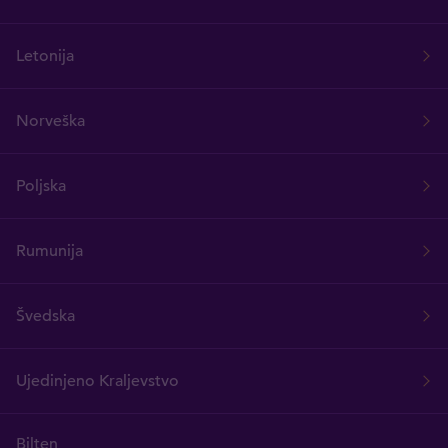
Letonija
Norveška
Poljska
Rumunija
Švedska
Ujedinjeno Kraljevstvo
Bilten