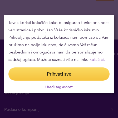
Tavex koristi kolačiće kako bi osigurao funkcionalnost
veb stranice i poboljšao Vaše korisničko iskustvo.
Prikupljanje podataka iz kolačića nam pomaže da Vam
pružimo najbolje iskustvo, da čuvamo Vaš račun
bezbednim i omogućava nam da personalizujemo
sadržaj oglasa. Možete saznati više na linku
kolačići.
Prihvati sve
O nama
Uredi saglasnost
Česta pitanja
Podaci o kompaniji