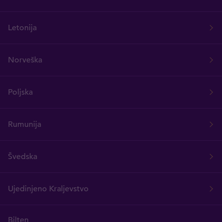
Letonija
Norveška
Poljska
Rumunija
Švedska
Ujedinjeno Kraljevstvo
Bilten