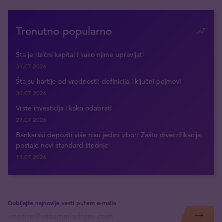
Trenutno popularno
Šta je rizični kapital i kako njime upravljati
31.07.2026
Šta su hartije od vrednosti: definicija i ključni pojmovi
30.07.2026
Vrste investicija i kako odabrati
27.07.2026
Bankarski depoziti više nisu jedini izbor: Zašto diverzifikacija
postaje novi standard štednje
13.07.2026
Dobijajte najnovije vesti putem e-maila