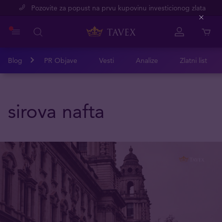
Pozovite za popust na prvu kupovinu investicionog zlata
Close
Blog
PR Objave
Vesti
Analize
Zlatni list
sirova nafta