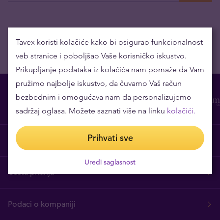
Tavex koristi kolačiće kako bi osigurao funkcionalnost
veb stranice i poboljšao Vaše korisničko iskustvo.
Prikupljanje podataka iz kolačića nam pomaže da Vam
pružimo najbolje iskustvo, da čuvamo Vaš račun
bezbednim i omogućava nam da personalizujemo
sadržaj oglasa. Možete saznati više na linku
kolačići.
Prihvati sve
O nama
Uredi saglasnost
Česta pitanja
Podaci o kompaniji