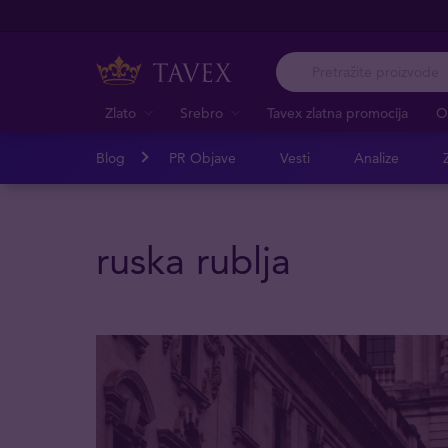
Zlato
Srebro
Tavex zlatna promocija
O
Blog
PR Objave
Vesti
Analize
Z
ruska rublja