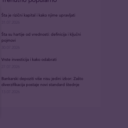
Šta je rizični kapital i kako njime upravljati
31.07.2026
Šta su hartije od vrednosti: definicija i ključni
pojmovi
30.07.2026
Vrste investicija i kako odabrati
27.07.2026
Bankarski depoziti više nisu jedini izbor: Zašto
diverzifikacija postaje novi standard štednje
13.07.2026