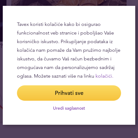
Tavex koristi kolačiće kako bi osigurao
funkcionalnost veb stranice i poboljšao Vaše
korisničko iskustvo. Prikupljanje podataka iz
a?
Može li Rusija da izvozi sirovine za zlato?
kolačića nam pomaže da Vam pružimo najbolje
08.04.2022
iskustvo, da čuvamo Vaš račun bezbednim i
omogućava nam da personalizujemo sadržaj
oglasa. Možete saznati više na linku
kolačići.
Prihvati sve
Uredi saglasnost