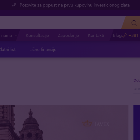
Pozovite za popust na prvu kupovinu investicionog zlata
 nama
Konsultacije
Zaposlenje
Kontakti
Blog
+381 
latni list
Lične finansije
Dob