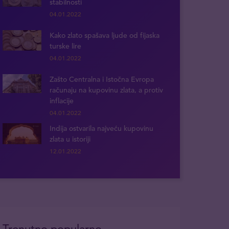
stabilnosti
04.01.2022
Kako zlato spašava ljude od fijaska
turske lire
04.01.2022
Zašto Centralna i Istočna Evropa
računaju na kupovinu zlata, a protiv
inflacije
04.01.2022
Indija ostvarila najveću kupovinu
zlata u istoriji
12.01.2022
Trenutno popularno