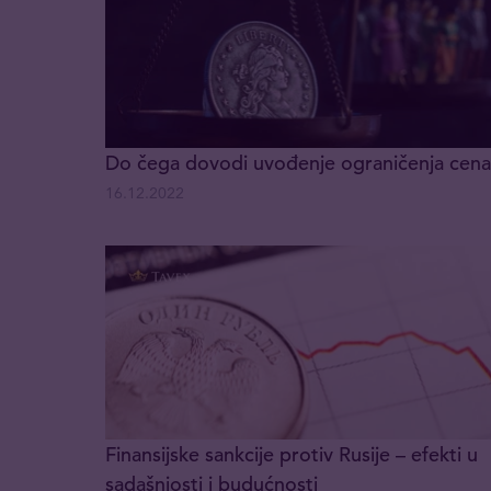
Do čega dovodi uvođenje ograničenja cen
16.12.2022
Finansijske sankcije protiv Rusije – efekti u
sadašnjosti i budućnosti