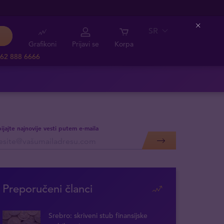
SR
Close
Grafikoni
Prijavi se
Korpa
62 888 6666
ijajte najnovije vesti putem e-maila
Preporučeni članci
Srebro: skriveni stub finansijske