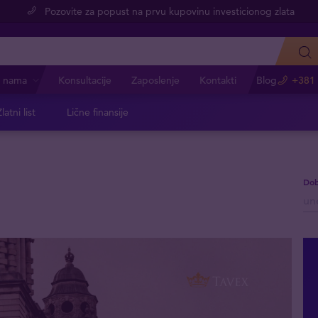
Pozovite za popust na prvu kupovinu investicionog zlata
 nama
Konsultacije
Zaposlenje
Kontakti
Blog
+381 
latni list
Lične finansije
Dob