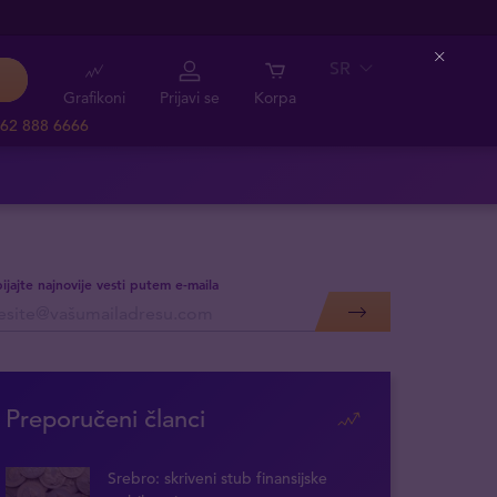
SR
Close
Grafikoni
Prijavi se
Korpa
62 888 6666
ijajte najnovije vesti putem e-maila
Preporučeni članci
Srebro: skriveni stub finansijske