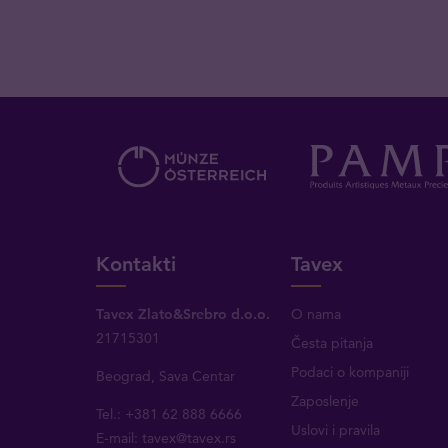
Kontakti
Tavex
Tavex Zlato&Srebro d.o.o.
O nama
21715301
Česta pitanja
Podaci o kompaniji
Beograd, Sava Centar
Zaposlenje
Tel.: +381 62 888 6666
Uslovi i pravila
E-mail:
tavex@tavex.rs