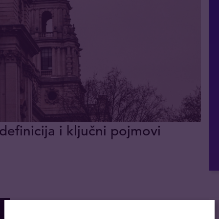
definicija i ključni pojmovi