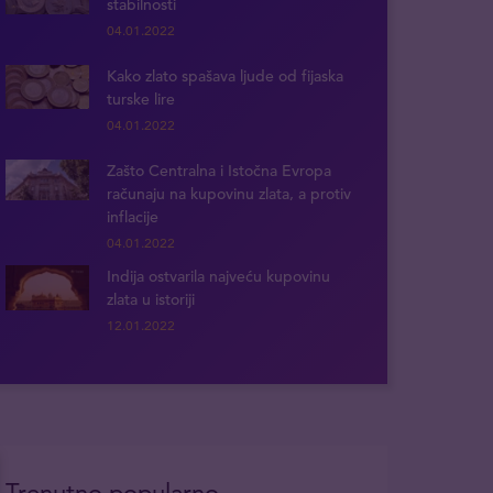
stabilnosti
04.01.2022
Kako zlato spašava ljude od fijaska
turske lire
04.01.2022
Zašto Centralna i Istočna Evropa
računaju na kupovinu zlata, a protiv
inflacije
04.01.2022
Indija ostvarila najveću kupovinu
zlata u istoriji
12.01.2022
Trenutno popularno