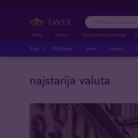
Zlato
Srebro
Tavex zlatna promocija
O
Blog
PR Objave
Vesti
Analize
Z
najstarija valuta