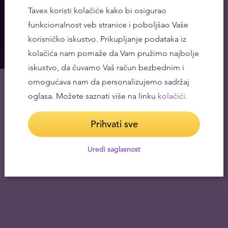
Tavex koristi kolačiće kako bi osigurao
funkcionalnost veb stranice i poboljšao Vaše
korisničko iskustvo. Prikupljanje podataka iz
kolačića nam pomaže da Vam pružimo najbolje
iskustvo, da čuvamo Vaš račun bezbednim i
omogućava nam da personalizujemo sadržaj
oglasa. Možete saznati više na linku
kolačići.
Prihvati sve
Uredi saglasnost