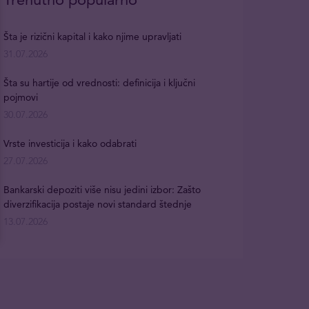
Šta je rizični kapital i kako njime upravljati
31.07.2026
Šta su hartije od vrednosti: definicija i ključni
pojmovi
30.07.2026
Vrste investicija i kako odabrati
27.07.2026
Bankarski depoziti više nisu jedini izbor: Zašto
diverzifikacija postaje novi standard štednje
13.07.2026