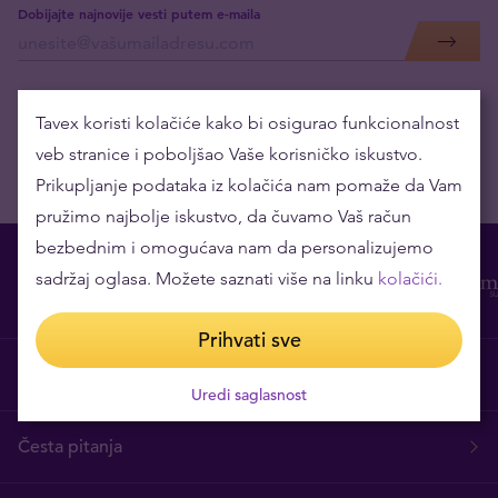
Dobijajte najnovije vesti putem e-maila
Tavex koristi kolačiće kako bi osigurao funkcionalnost
veb stranice i poboljšao Vaše korisničko iskustvo.
Prikupljanje podataka iz kolačića nam pomaže da Vam
pružimo najbolje iskustvo, da čuvamo Vaš račun
bezbednim i omogućava nam da personalizujemo
sadržaj oglasa. Možete saznati više na linku
kolačići.
Prihvati sve
O nama
Uredi saglasnost
Česta pitanja