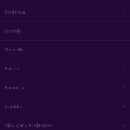
Mađarska
Letonija
Norveška
Poljska
Rumunija
Švedska
Ujedinjeno Kraljevstvo