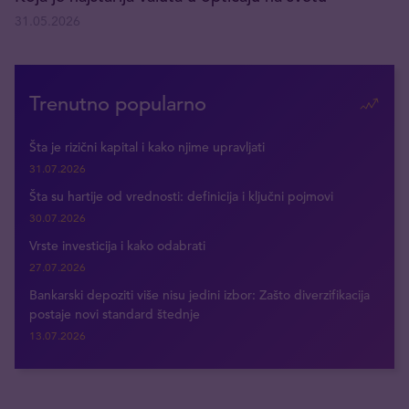
31.05.2026
Trenutno popularno
Šta je rizični kapital i kako njime upravljati
31.07.2026
Šta su hartije od vrednosti: definicija i ključni pojmovi
30.07.2026
Vrste investicija i kako odabrati
27.07.2026
Bankarski depoziti više nisu jedini izbor: Zašto diverzifikacija
postaje novi standard štednje
13.07.2026