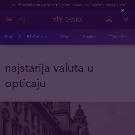
Pozovite za popust na prvu kupovinu investicionog zlata
Close
Blog
PR Objave
Vesti
Analize
Zlatni list
najstarija valuta u
opticaju