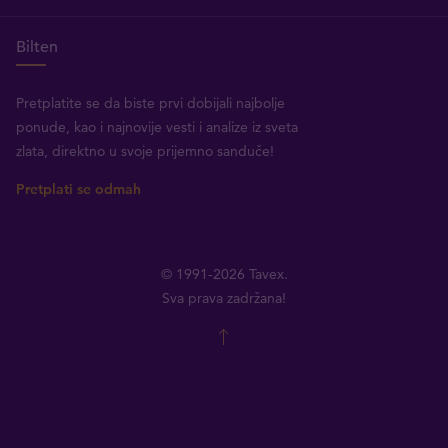
Bilten
Pretplatite se da biste prvi dobijali najbolje
ponude, kao i najnovije vesti i analize iz sveta
zlata, direktno u svoje prijemno sanduče!
Pretplati se odmah
© 1991-2026 Tavex.
Sva prava zadržana!