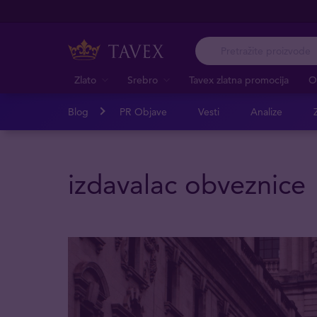
Zlato
Srebro
Tavex zlatna promocija
O
Blog
PR Objave
Vesti
Analize
Z
izdavalac obveznice