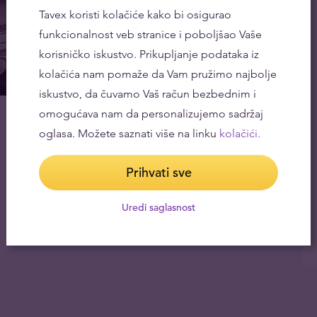
Tavex koristi kolačiće kako bi osigurao
funkcionalnost veb stranice i poboljšao Vaše
korisničko iskustvo. Prikupljanje podataka iz
kolačića nam pomaže da Vam pružimo najbolje
iskustvo, da čuvamo Vaš račun bezbednim i
omogućava nam da personalizujemo sadržaj
oglasa. Možete saznati više na linku
kolačići.
Prihvati sve
Uredi saglasnost