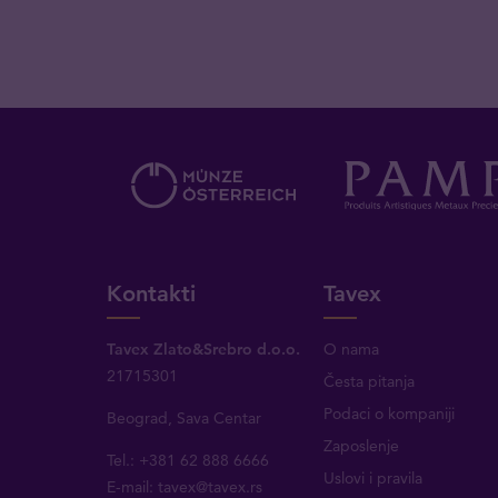
Kontakti
Tavex
Tavex Zlato&Srebro d.o.o.
O nama
21715301
Česta pitanja
Podaci o kompaniji
Beograd, Sava Centar
Zaposlenje
Tel.: +381 62 888 6666
Uslovi i pravila
E-mail:
tavex@tavex.rs