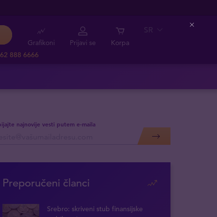
SR
Close
Grafikoni
Prijavi se
Korpa
62 888 6666
ijajte najnovije vesti putem e-maila
Preporučeni članci
Srebro: skriveni stub finansijske