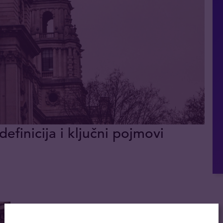
definicija i ključni pojmovi