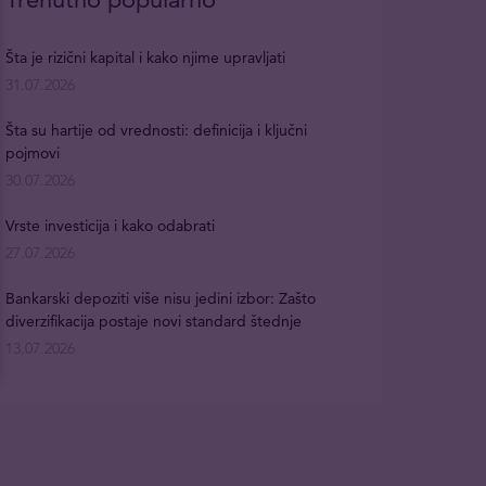
Šta je rizični kapital i kako njime upravljati
31.07.2026
Šta su hartije od vrednosti: definicija i ključni
pojmovi
30.07.2026
Vrste investicija i kako odabrati
27.07.2026
Bankarski depoziti više nisu jedini izbor: Zašto
diverzifikacija postaje novi standard štednje
13.07.2026