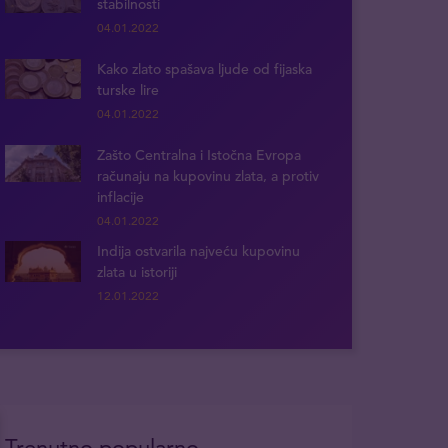
stabilnosti
04.01.2022
Kako zlato spašava ljude od fijaska
turske lire
04.01.2022
Zašto Centralna i Istočna Evropa
računaju na kupovinu zlata, a protiv
inflacije
04.01.2022
Indija ostvarila najveću kupovinu
zlata u istoriji
12.01.2022
Trenutno popularno