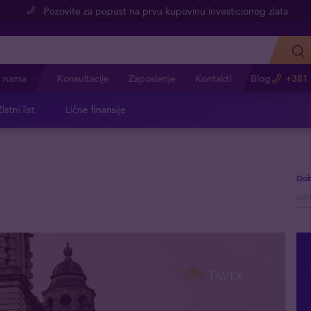
Pozovite za popust na prvu kupovinu investicionog zlata
 nama
Konsultacije
Zaposlenje
Kontakti
Blog
+381 
latni list
Lične finansije
Dob