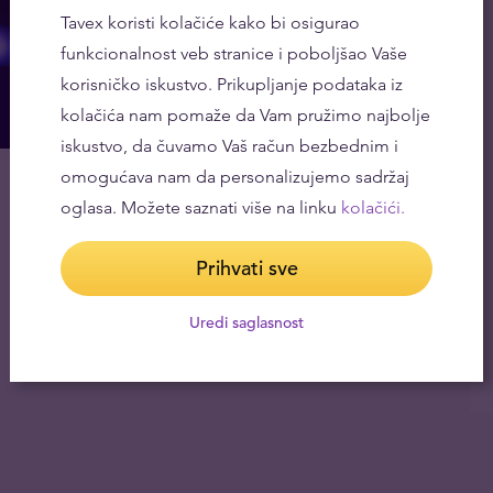
Tavex koristi kolačiće kako bi osigurao
funkcionalnost veb stranice i poboljšao Vaše
korisničko iskustvo. Prikupljanje podataka iz
kolačića nam pomaže da Vam pružimo najbolje
iskustvo, da čuvamo Vaš račun bezbednim i
omogućava nam da personalizujemo sadržaj
oglasa. Možete saznati više na linku
kolačići.
Prihvati sve
Uredi saglasnost