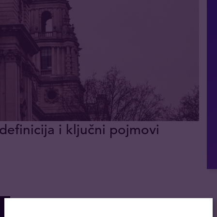
definicija i ključni pojmovi