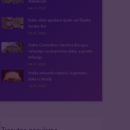
stabilnosti
04.01.2022
Kako zlato spašava ljude od fijaska
turske lire
04.01.2022
Zašto Centralna i Istočna Evropa
računaju na kupovinu zlata, a protiv
inflacije
04.01.2022
Indija ostvarila najveću kupovinu
zlata u istoriji
12.01.2022
Trenutno popularno