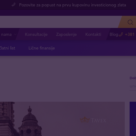
Pozovite za popust na prvu kupovinu investicionog zlata
 nama
Konsultacije
Zaposlenje
Kontakti
Blog
+381 
latni list
Lične finansije
Dob