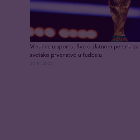
Vrhunac u sportu: Sve o zlatnom peharu za
svetsko prvenstvo u fudbalu
22.11.2022