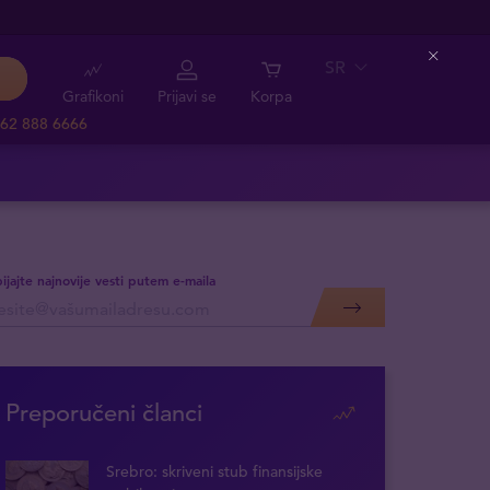
SR
Close
Grafikoni
Prijavi se
Korpa
62 888 6666
ijajte najnovije vesti putem e-maila
Preporučeni članci
Srebro: skriveni stub finansijske