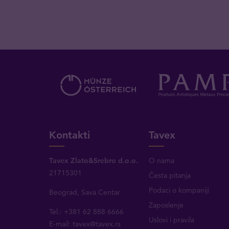
Kontakti
Tavex
Tavex Zlato&Srebro d.o.o.
O nama
21715301
Česta pitanja
Podaci o kompaniji
Beograd, Sava Centar
Zaposlenje
Tel.: +381 62 888 6666
Uslovi i pravila
E-mail:
tavex@tavex.rs