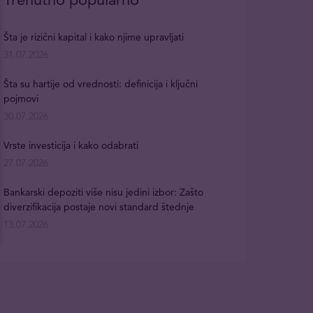
Šta je rizični kapital i kako njime upravljati
31.07.2026
Šta su hartije od vrednosti: definicija i ključni
pojmovi
30.07.2026
Vrste investicija i kako odabrati
27.07.2026
Bankarski depoziti više nisu jedini izbor: Zašto
diverzifikacija postaje novi standard štednje
13.07.2026