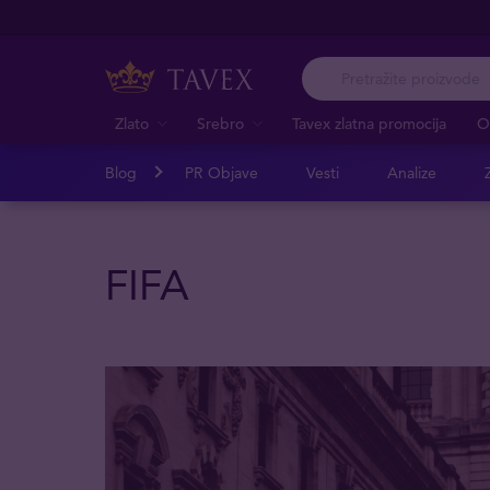
Zlato
Srebro
Tavex zlatna promocija
O
Blog
PR Objave
Vesti
Analize
Z
FIFA