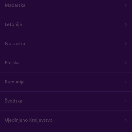
Mađarska
Letonija
Norveška
Poljska
Rumunija
Švedska
Ujedinjeno Kraljevstvo