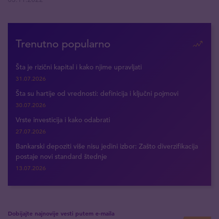
Trenutno popularno
Šta je rizični kapital i kako njime upravljati
31.07.2026
Šta su hartije od vrednosti: definicija i ključni pojmovi
30.07.2026
Vrste investicija i kako odabrati
27.07.2026
Bankarski depoziti više nisu jedini izbor: Zašto diverzifikacija
postaje novi standard štednje
13.07.2026
Dobijajte najnovije vesti putem e-maila