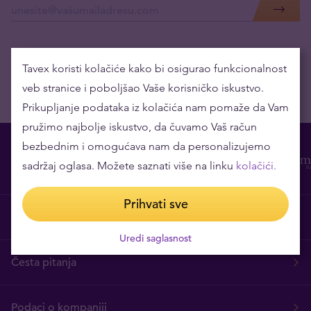
Tavex koristi kolačiće kako bi osigurao funkcionalnost
veb stranice i poboljšao Vaše korisničko iskustvo.
Prikupljanje podataka iz kolačića nam pomaže da Vam
pružimo najbolje iskustvo, da čuvamo Vaš račun
bezbednim i omogućava nam da personalizujemo
sadržaj oglasa. Možete saznati više na linku
kolačići.
Prihvati sve
O nama
Uredi saglasnost
Česta pitanja
Podaci o kompaniji