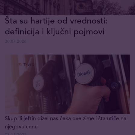
Šta su hartije od vrednosti:
definicija i ključni pojmovi
30.07.2026
Skup ili jeftin dizel nas čeka ove zime i šta utiče na
njegovu cenu
03.11.2022