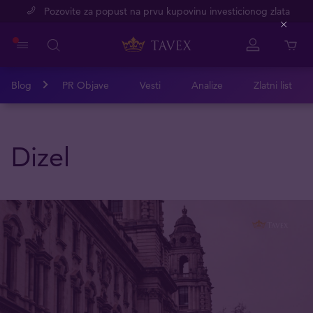
Pozovite za popust na prvu kupovinu investicionog zlata
Close
Blog
PR Objave
Vesti
Analize
Zlatni list
Dizel