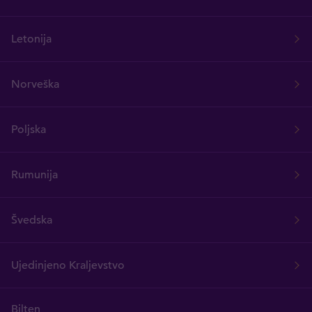
Letonija
Norveška
Poljska
Rumunija
Švedska
Ujedinjeno Kraljevstvo
Bilten