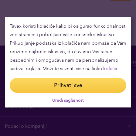
Tavex koristi kolačiće kako bi osigurao funkcionalnost
veb stranice i poboljšao Vaše korisničko iskustvo.
Prikupljanje podataka iz kolačića nam pomaže da Vam
pružimo najbolje iskustvo, da čuvamo Vaš račun
bezbednim i omogućava nam da personalizujemo
sadržaj oglasa. Možete saznati više na linku
kolačići.
Prihvati sve
O nama
Uredi saglasnost
Česta pitanja
Podaci o kompaniji