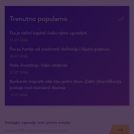
Trenutno popularno
Šta je rizični kapital i kako njime upravljati
31.07.2026
Šta su hartije od vrednosti: definicija i ključni pojmovi
30.07.2026
Vrste investicija i kako odabrati
27.07.2026
Bankarski depoziti više nisu jedini izbor: Zašto diverzifikacija
postaje novi standard štednje
13.07.2026
Dobijajte najnovije vesti putem e-maila