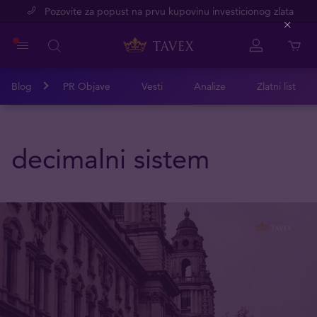
Pozovite za popust na prvu kupovinu investicionog zlata
Close
Blog
PR Objave
Vesti
Analize
Zlatni list
decimalni sistem