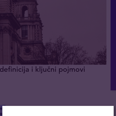
definicija i ključni pojmovi