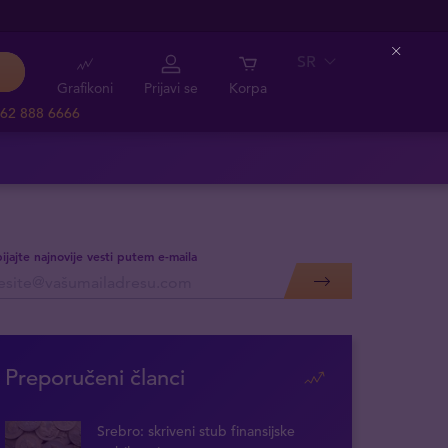
SR
Close
Grafikoni
Prijavi se
Korpa
62 888 6666
ijajte najnovije vesti putem e-maila
Preporučeni članci
Srebro: skriveni stub finansijske