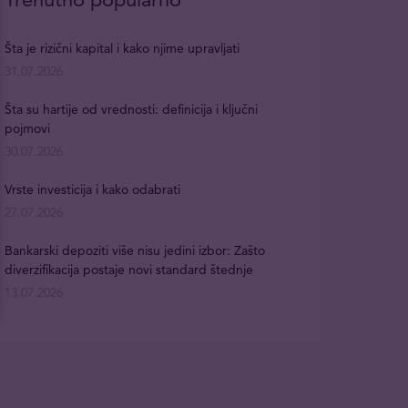
Šta je rizični kapital i kako njime upravljati
31.07.2026
Šta su hartije od vrednosti: definicija i ključni
pojmovi
30.07.2026
Vrste investicija i kako odabrati
27.07.2026
Bankarski depoziti više nisu jedini izbor: Zašto
diverzifikacija postaje novi standard štednje
13.07.2026