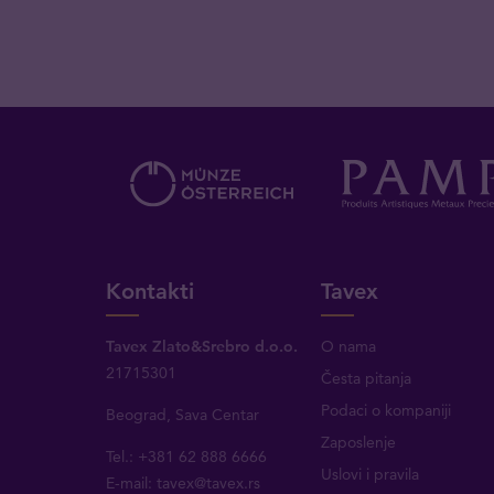
Kontakti
Tavex
Tavex Zlato&Srebro d.o.o.
O nama
21715301
Česta pitanja
Podaci o kompaniji
Beograd, Sava Centar
Zaposlenje
Tel.: +381 62 888 6666
Uslovi i pravila
E-mail:
tavex@tavex.rs