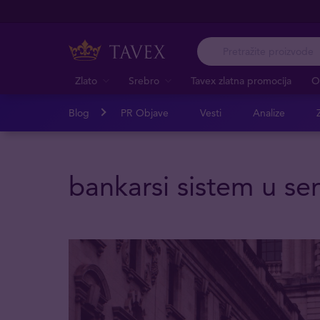
Zlato
Srebro
Tavex zlatna promocija
O
Blog
PR Objave
Vesti
Analize
Z
bankarsi sistem u se