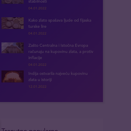
stabilnosti
04.01.2022
Kako zlato spašava ljude od fijaska
turske lire
04.01.2022
Zašto Centralna i Istočna Evropa
računaju na kupovinu zlata, a protiv
inflacije
04.01.2022
Indija ostvarila najveću kupovinu
zlata u istoriji
12.01.2022
Trenutno popularno