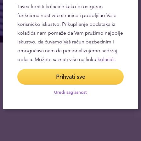
Tavex koristi kolačiće kako bi osigurao
funkcionalnost veb stranice i poboljšao Vaše
korisničko iskustvo. Prikupljanje podataka iz
kolačića nam pomaže da Vam pružimo najbolje
iskustvo, da čuvamo Vaš račun bezbednim i
omogućava nam da personalizujemo sadržaj
oglasa. Možete saznati više na linku
kolačići.
Prihvati sve
Uredi saglasnost