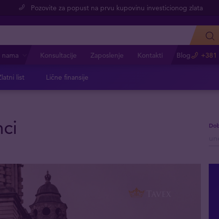
Pozovite za popust na prvu kupovinu investicionog zlata
 nama
Konsultacije
Zaposlenje
Kontakti
Blog
+381 
latni list
Lične finansije
nci
Dob