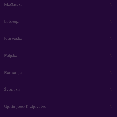
Mađarska
Letonija
Norveška
Poljska
Rumunija
Švedska
Ujedinjeno Kraljevstvo