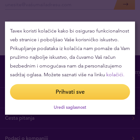
Tavex koristi kolačiće kako bi osigurao funkcionalnost
veb stranice i poboljšao Vaše korisničko iskustvo.
Prikupljanje podataka iz kolačića nam pomaže da Vam
pružimo najbolje iskustvo, da čuvamo Vaš račun
bezbednim i omogućava nam da personalizujemo
sadržaj oglasa. Možete saznati više na linku
kolačići.
Prihvati sve
O nama
Uredi saglasnost
Česta pitanja
Podaci o kompaniji