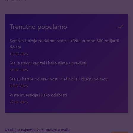
Trenutno popularno
Svetska tražnja za zlatom raste - tržište vredno 380 milijardi
dolara
10.08.2026
Šta je rizični kapital i kako njime upravljati
31.07.2026
Šta su hartije od vrednosti: definicija i ključni pojmovi
30.07.2026
Vrste investicija i kako odabrati
27.07.2026
Dobijajte najnovije vesti putem e-maila