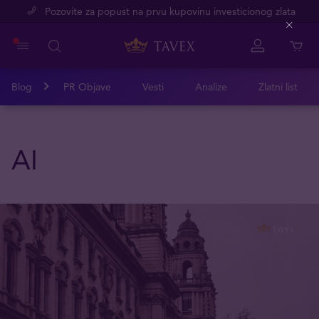
Pozovite za popust na prvu kupovinu investicionog zlata
Close
Blog
PR Objave
Vesti
Analize
Zlatni list
AI