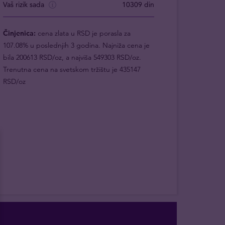
Vaš rizik sada
10309 din
Činjenica:
cena zlata u RSD je porasla za
107.08% u poslednjih 3 godina. Najniža cena je
bila 200613 RSD/oz, a najviša 549303 RSD/oz.
Trenutna cena na svetskom tržištu je 435147
RSD/oz