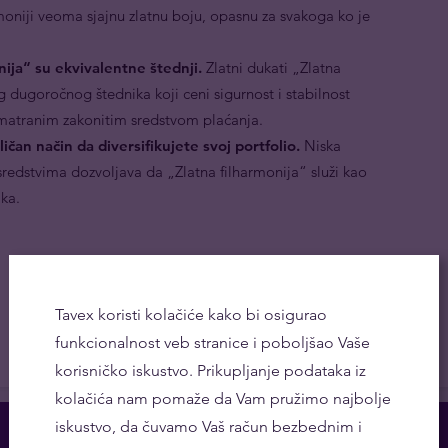
moniji veoma sjajnu zlatnu boju, opasnu za svakoga ko je
nija“ su ekvivalentne štednji.
Zlatni dukati „Zlatna
g dugoročnog štednika koji ceni sigurnost i stabilnost
smatranim zakonitim sredstvom plaćanja.
ičan način da diversifikujete svoj portfolio.
Niska
 sredstvima dozvoljava da „Zlatna filharmonija“ služi kao
ika.
Tavex koristi kolačiće kako bi osigurao
funkcionalnost veb stranice i poboljšao Vaše
korisničko iskustvo. Prikupljanje podataka iz
kolačića nam pomaže da Vam pružimo najbolje
iskustvo, da čuvamo Vaš račun bezbednim i