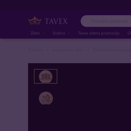
Zlato
Srebro
Tavex zlatna promocija
O
Početna
Investiciono zlato
Savremene investici