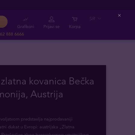
SR
Close
Grafikoni
Prijavi se
Korpa
62 888 6666
 zlatna kovanica Bečka
monija, Austrija
voljstvom predstavlja najprodavaniji
latni dukat u Evropi: austrijska „Zlatna
“. Proslavljen zbog besprekornog umetničkog
...