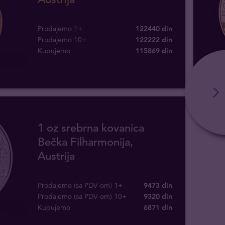
Prodajemo 1+
122440 din
Prodajemo 10+
122222 din
Kupujemo
115869
din
1 oz srebrna kovanica
Bečka Filharmonija,
Austrija
Prodajemo (sa PDV-om) 1+
9473 din
Prodajemo (sa PDV-om) 10+
9320 din
Kupujemo
6871
din