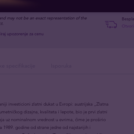
 and may not be an exact representation of the
Bespl
t.
Otvori
iraj upozorenje za cenu
ke specifikacije
Isporuka
ji investicioni zlatni dukat u Evropi: austrijska „Zlatna
etničkog dizajna, kvaliteta i lepote, bio je prvi zlatni
ja uz nominalnom vrednost u evrima, čime je proširio
ena 1989. godine od strane jedne od najstarijih i