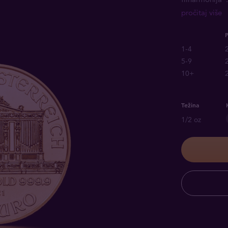
pročitaj više
1-4
5-9
10+
Težina
1/2 oz