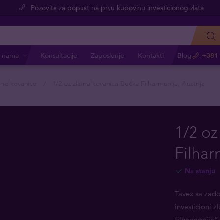
Pozovite za popust na prvu kupovinu investicionog zlata
 nama
Konsultacije
Zaposlenje
Kontakti
Blog
+381 
one kovanice
1/2 oz zlatna kovanica Bečka Filharmonija, Austrija
1/2 oz
Filhar
Na stanju
Tavex sa zado
investicioni z
filharmonija