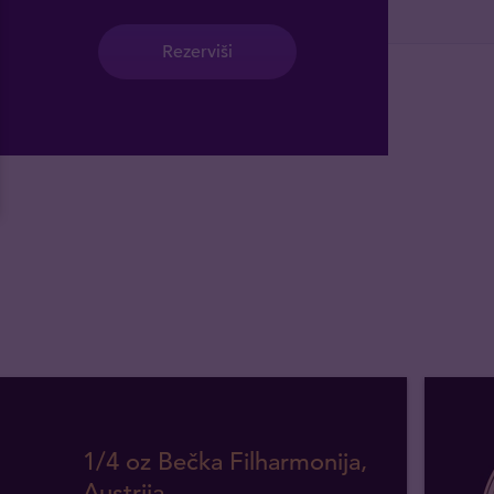
Rezerviši
1/4 oz Bečka Filharmonija,
Austrija