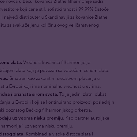
ice novca u Beču, kovanica Zlatne filharmonije sadrži
vestitore koji cene stil, sofisticiranost i 99,99% čistoće
i najveći distributer u Skandinaviji za kovanice Zlatne
štu za svaku željenu količinu ovog veličanstvenog
enu zlata.
Vrednost kovanice filharmonije je
ržajem zlata koji je povezan sa vodećom cenom zlata.
vac.
Smatran kao zakonitim sredstvom plaćanja u
dukat u Evropi koji ima nominalnu vrednost u evrima.
vidna i priznata širom sveta.
To je jedini zlatni dukat
anja u Evropi i koji se kontinuirano proizvodi poslednjih
tski poznatog Bečkog filharmonijskog orkestra.
rodaju uz veoma nisku premiju.
Kao partner austrijske
ilharmonija“ uz veoma nisku premiju.
istog zlata.
Kombinacija visoke čistoće zlata i