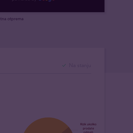
atna otprema
Na stanju