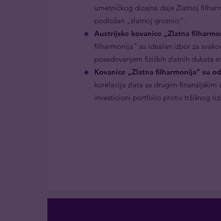
umetničkog dizajna daje Zlatnoj filhar
podložan „zlatnoj groznici“.
Austrijske kovanice „Zlatna filharmo
filharmonija“ su idealan izbor za svako
posedovanjem fizičkih zlatnih dukata 
Kovanice „Zlatna filharmonija“ su odl
korelacija zlata sa drugim finansijskim
investicioni portfolio protiv tržišnog riz