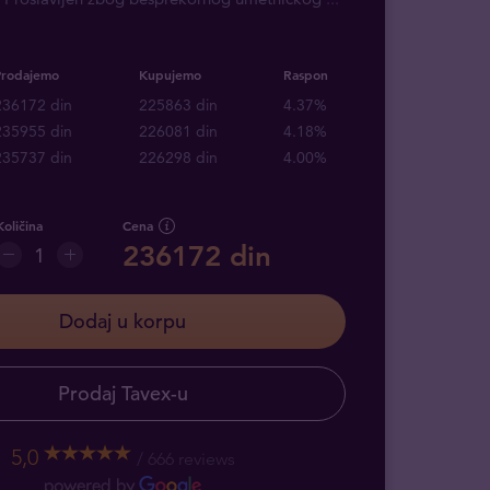
Prodajemo
Kupujemo
Raspon
236172 din
225863 din
4.37%
235955 din
226081 din
4.18%
235737 din
226298 din
4.00%
Količina
Cena
236172 din
Dodaj u korpu
Prodaj Tavex-u
5,0
666 reviews