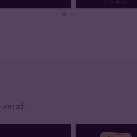
Na stanju
izvodi