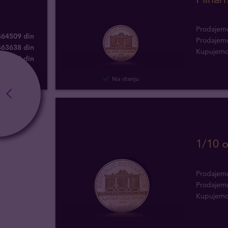
Prodajem
464509 din
Prodajem
463638 din
Kupujem
446069
din
Na stanju
1/10 o
Prodajem
Prodajem
Kupujem