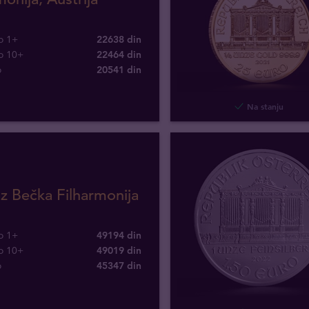
o 1+
22638 din
o 10+
22464 din
o
20541
din
Na stanju
z Bečka Filharmonija
o 1+
49194 din
o 10+
49019 din
o
45347
din