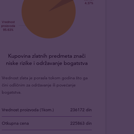
Kupovina zlatnih predmeta znači
niske rizike i održavanje bogatstva
Vrednost zlata je porasla tokom godina što ga
čini odličnim za održavanje ili povećanje
bogatstva.
Vrednost proizvoda (1kom.)
236172 din
Otkupna cena
225863 din