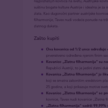
najpoznatijih kovnica na svetu, Austrijske kovn
suštinu bogate kulture Austrije i idealna je za in
zlata. Kao dugoročni partner austrijske kovnice 
filharmonije, Tavex nudi vodeće ponude na trži
zlatnog dukata.
Zašto kupiti
Ova kovanica od 1/2 unce određuje c
prvenstveno određena njenim finim sad
Kovanice „Zlatna filharmonija“ su no
Republici Austriji, to je jedini zlatni 
Kovanica „Zlatna filharmonija“ je lik
koji se smatra zakonitim sredstvom plać
25 godina, a koji prikazuje motive sve
Kovanice „Zlatna filharmonija“ se p
kovnice, Tavex nudi kovanice „Zlatna f
„Zlatna filharmonija“ sadrži 99,99% č