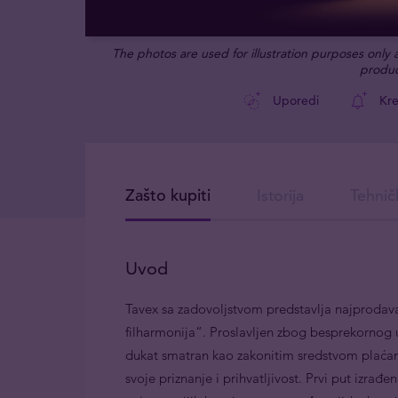
The photos are used for illustration purposes only
produc
Uporedi
Kre
Zašto kupiti
Istorija
Tehnič
Uvod
Tavex sa zadovoljstvom predstavlja najprodavani
filharmonija“. Proslavljen zbog besprekornog um
dukat smatran kao zakonitim sredstvom plaćan
svoje priznanje i prihvatljivost. Prvi put izrađ