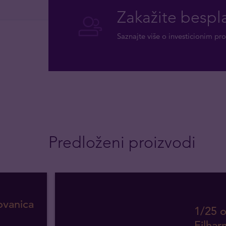
Zakažite bespla
Saznajte više o investicionim pro
Predloženi proizvodi
ovanica
1/25 
Filhar