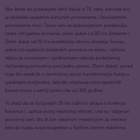
Ako želite da posedujete delić Italije iz 19. veka, perioda koji
je obeležen izuzetnim kulturnim promenama i fascinantnim
promenama moći, Tavex vam sa zadovoljstvom predstavlja
zaista intrigantan primerak: zlatni dukat od 20 lira
Umberto I
.
Zlatni dukat od 20 lira predstavlja istoriju dinastije Savoja,
jedne od najstarijih kraljevskih porodica na svetu, i njihovu
težnju za osvajanjem i ujedinjenjem nekada podeljenog
italijanskog poluostrva pod jednu upravu. Zlatni dukati, pored
toga što svedoče o zanimljivoj istoriji transformacije Italije u
ujedinjeno kraljevstvo, takođe označavaju prvi zajednički
kovani novac u zemlji posle više od 300 godina.
To znači da se italijanskih 20 lira odlično uklapa u kolekciju
kovanica i, uprkos svojoj relativnoj retkosti, one su i dalje po
povoljnoj ceni, što ih čini idealnom investicijom za one koji
žele da čuvaju svoje bogatstvo u fizičkim zlatnim dukatima.