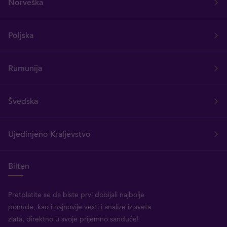
Norveška
Poljska
Rumunija
Švedska
Ujedinjeno Kraljevstvo
Bilten
Pretplatite se da biste prvi dobijali najbolje
ponude, kao i najnovije vesti i analize iz sveta
zlata, direktno u svoje prijemno sanduče!