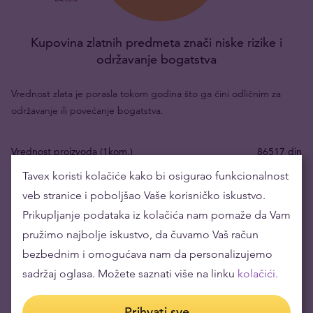
Kupovina zlatnih predmeta znači niske rizike i
održavanje bogatstva
Vrednost zlata je porasla tokom godina što ga čini odličnim za
održavanje ili povećanje bogatstva.
Vrednost proizvoda (1kom.)
86517 din
Tavex koristi kolačiće kako bi osigurao funkcionalnost
Otkupna cena
81490 din
veb stranice i poboljšao Vaše korisničko iskustvo.
Vaš rizik sada
5027 din
Prikupljanje podataka iz kolačića nam pomaže da Vam
pružimo najbolje iskustvo, da čuvamo Vaš račun
bezbednim i omogućava nam da personalizujemo
Činjenica:
cena zlata u RSD je porasla za 110.37% u poslednjih 3
godina. Najniža cena je bila 200613 RSD/oz, a najviša 549303
sadržaj oglasa. Možete saznati više na linku
kolačići.
RSD/oz. Trenutna cena na svetskom tržištu je 443001 RSD/oz
Prihvati sve