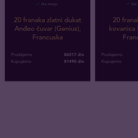
Na stanju
Na 
20 franaka zlatni dukat
20 frana
Anđeo čuvar (Genius),
kovanica 
Francuska
Fran
Prodajemo
86517 din
Prodajemo
Kupujemo
81490
din
Kupujemo