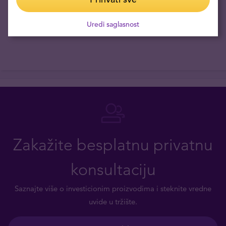
Uredi saglasnost
Zakažite besplatnu privatnu
konsultaciju
Saznajte više o investicionim proizvodima i steknite vredne
uvide u tržište.