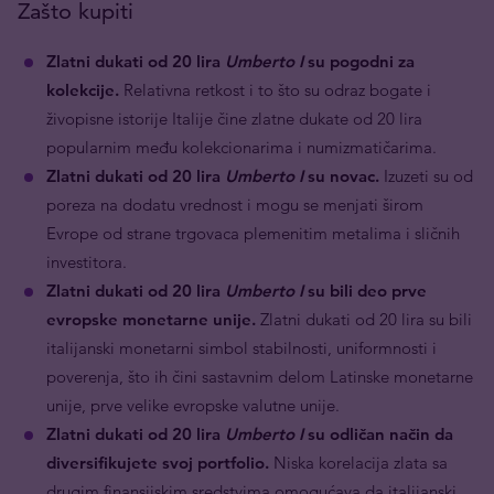
Zašto kupiti
Zlatni dukati od 20 lira
Umberto I
su pogodni za
kolekcije.
Relativna retkost i to što su odraz bogate i
živopisne istorije Italije čine zlatne dukate od 20 lira
popularnim među kolekcionarima i numizmatičarima.
Zlatni dukati od 20 lira
Umberto I
su novac.
Izuzeti su od
poreza na dodatu vrednost i mogu se menjati širom
Evrope od strane trgovaca plemenitim metalima i sličnih
investitora.
Zlatni dukati od 20 lira
Umberto I
su bili deo prve
evropske monetarne unije.
Zlatni dukati od 20 lira su bili
italijanski monetarni simbol stabilnosti, uniformnosti i
poverenja, što ih čini sastavnim delom Latinske monetarne
unije, prve velike evropske valutne unije.
Zlatni dukati od 20 lira
Umberto I
su odličan način da
diversifikujete svoj portfolio.
Niska korelacija zlata sa
drugim finansijskim sredstvima omogućava da italijanski