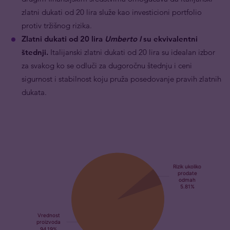
zlatni dukati od 20 lira služe kao investicioni portfolio
protiv tržišnog rizika.
Zlatni dukati od 20 lira
Umberto I
su ekvivalentni
štednji.
Italijanski zlatni dukati od 20 lira su idealan izbor
za svakog
ko se odluči za dugoročnu štednju i ceni
sigurnost i stabilnost koju pruža posedovanje pravih zlatnih
dukata.