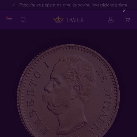
Pozovite za popust na prvu kupovinu investicionog zlata
Close