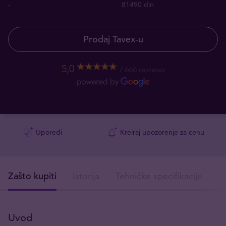
-
81490 din
Prodaj Tavex-u
5,0
666 reviews
Uporedi
Kreiraj upozorenje za cenu
Zašto kupiti
Istorija
Tehničke specifikacije
I
Uvod