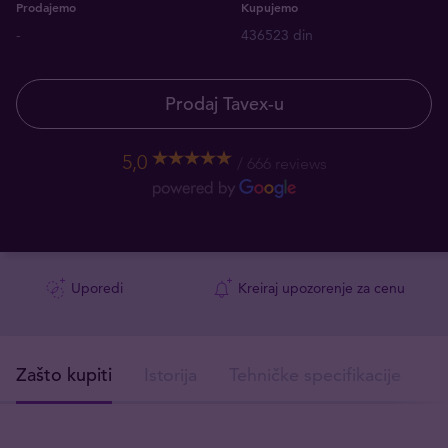
Prodajemo
Kupujemo
-
436523 din
Prodaj Tavex-u
5,0
666 reviews
Uporedi
Kreiraj upozorenje za cenu
Zašto kupiti
Istorija
Tehničke specifikacije
I