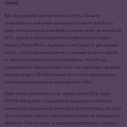
Uvod
Kao dugogodišnji partner kovnice u Pertu, Tavex sa
zadovoljstvom nudi jedan od najboljih kovanih zlatnika na
svetu, zlatna kovanica australijske Lunarne serije: godine Zmije
2013. Zlatnik je deo hvaljene hronološke kolekcije zlatnih
kovanica Perth Mint-a, Australian Lunar Series II, gde se svaki
novčić u seriji kuje samo jednom u dvanaest godina u skladu
sa drevnim kineskim lunarnim kalendarom. Pored toga,
najpopularnija verzija od jedne unce ima ograničeno godišnje
izdanje od samo 30.000 komada, što novčiću daje značajnu
kolekcionarsku premiju na sekundarnom tržištu.
Zlatni novčić australijski Lunar: godina Zmije 2013. sadrži
99,99% čistog zlata i proizveden je specijalnom tehnikom
kovanja koja osigurava da je novčić u dobrom stanju, što znači
da ima izuzetno sjajne i mat površine zajedno sa najbogatijim
detaljima. Ova kovanica je zaista komad zlata koji oduzima