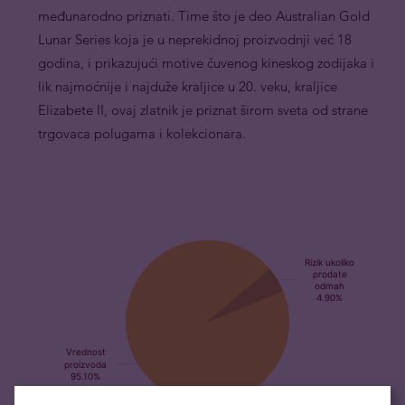
međunarodno priznati. Time što je deo Australian Gold
Lunar Series koja je u neprekidnoj proizvodnji već 18
godina, i prikazujući motive čuvenog kineskog zodijaka i
lik najmoćnije i najduže kraljice u 20. veku, kraljice
Elizabete II, ovaj zlatnik je priznat širom sveta od strane
trgovaca polugama i kolekcionara.