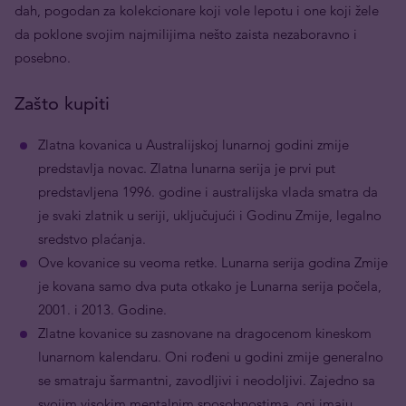
dah, pogodan za kolekcionare koji vole lepotu i one koji žele
da poklone svojim najmilijima nešto zaista nezaboravno i
posebno.
Zašto kupiti
Zlatna kovanica u Australijskoj lunarnoj godini zmije
predstavlja novac. Zlatna lunarna serija je prvi put
predstavljena 1996. godine i australijska vlada smatra da
je svaki zlatnik u seriji, uključujući i Godinu Zmije, legalno
sredstvo plaćanja.
Ove kovanice su veoma retke. Lunarna serija godina Zmije
je kovana samo dva puta otkako je Lunarna serija počela,
2001. i 2013. Godine.
Zlatne kovanice su zasnovane na dragocenom kineskom
lunarnom kalendaru. Oni rođeni u godini zmije generalno
se smatraju šarmantni, zavodljivi i neodoljivi. Zajedno sa
svojim visokim mentalnim sposobnostima, oni imaju