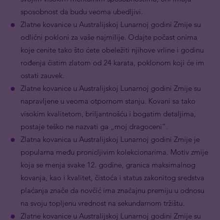
sposobnost da budu veoma ubedljivi.
Zlatne kovanice u Australijskoj Lunarnoj godini Zmije su
odlični pokloni za vaše najmilije. Odajte počast onima
koje cenite tako što ćete obeležiti njihove vrline i godinu
rođenja čistim zlatom od 24 karata, poklonom koji će im
ostati zauvek.
Zlatne kovanice u Australijskoj Lunarnoj godini Zmije su
napravljene u veoma otpornom stanju. Kovani sa tako
visokim kvalitetom, briljantnošću i bogatim detaljima,
postaje teško ne nazvati ga „moj dragoceni“.
Zlatna kovanica u Australijskoj Lunarnoj godini Zmije je
popularna među pronicljivim kolekcionarima. Motiv zmije
koja se menja svake 12. godine, granica maksimalnog
kovanja, kao i kvalitet, čistoća i status zakonitog sredstva
plaćanja znače da novčić ima značajnu premiju u odnosu
na svoju topljenu vrednost na sekundarnom tržištu.
Zlatne kovanice u Australijskoj Lunarnoj godini Zmije su