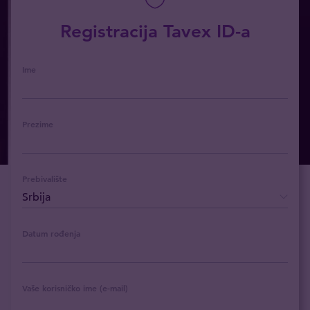
Registracija Tavex ID-a
Ime
Prezime
Prebivalište
Datum rođenja
Vaše korisničko ime (e-mail)