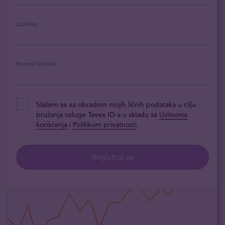
Lozinka
Ponovi lozinku
Slažem se sa obradom mojih ličnih podataka u cilju
pružanja usluge Tavex ID-a u skladu sa
Uslovima
korišćenja
i
Politikom privatnosti
.
Registruj se