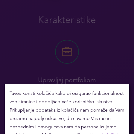
Karakteristike
Upravljaj portfoliom
Tavex koristi kolačiće kako bi osigurao funkcionalnost
Dobij svoj personalni i sigurni investicioni
veb stranice i poboljšao Vaše korisničko iskustvo.
portfolio i prati kako napreduje.
Prikupljanje podataka iz kolačića nam pomaže da Vam
pružimo najbolje iskustvo, da čuvamo Vaš račun
bezbednim i omogućava nam da personalizujemo