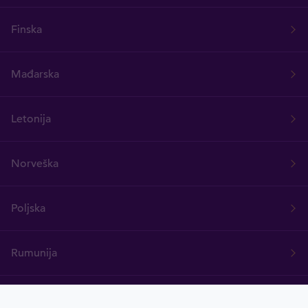
Finska
Mađarska
Letonija
Norveška
Poljska
Rumunija
Švedska