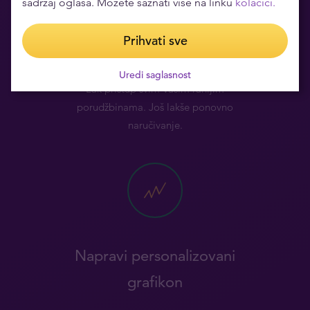
sadržaj oglasa. Možete saznati više na linku
kolačići.
Prihvati sve
Istorija porudžbina
Uredi saglasnost
Lak pristup svim Vašim ranijim
porudžbinama. Još lakše ponovno
naručivanje.
Napravi personalizovani
grafikon