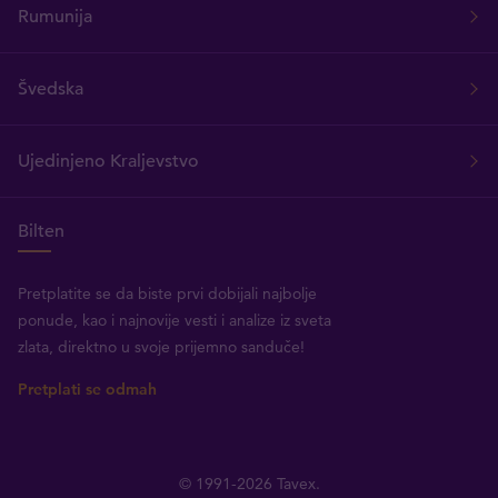
Rumunija
Švedska
Ujedinjeno Kraljevstvo
Bilten
Pretplatite se da biste prvi dobijali najbolje
ponude, kao i najnovije vesti i analize iz sveta
zlata, direktno u svoje prijemno sanduče!
Pretplati se odmah
© 1991-2026 Tavex.