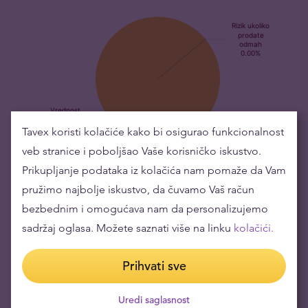
Tavex koristi kolačiće kako bi osigurao funkcionalnost
veb stranice i poboljšao Vaše korisničko iskustvo.
Kupovina zlatnih predmeta znači niske rizike i
Prikupljanje podataka iz kolačića nam pomaže da Vam
održavanje bogatstva
pružimo najbolje iskustvo, da čuvamo Vaš račun
bezbednim i omogućava nam da personalizujemo
Vrednost zlata je porasla tokom godina što ga čini odličnim za
sadržaj oglasa. Možete saznati više na linku
kolačići.
održavanje ili povećanje bogatstva.
Prihvati sve
Vrednost proizvoda (1kom.)
-
Uredi saglasnost
Otkupna cena
14146 din