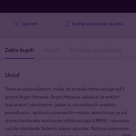
Uporedi
Kreiraj upozorenje za cenu
Zašto kupiti
Istorija
Tehničke specifikacije
I
Uvod
Tavex sa zadovoljstvom može da ponudi zlatne poluge od 1
grama Argor-Heraeus. Argor-Heraeus, subjekat sa snažim
švajcarskim identitetom, jedan je od najstarijih svetskih
prerađivača i ispitivača plemenitih metala, akreditovan je od
strane Londonske asocijacije tržišta poluga (LBMA) i ispunjava
najviše standarde Sistema dobre isporuke. Njihovo pakovanje