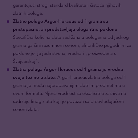
garantujući strogi standard kvaliteta i čistoće njihovih
zlatnih poluga.
Zlatne poluge Argor-Heraeus od 1 grama su
pristupačne, ali predstavljaju elegantne poklone
.
Specifična količina zlata sadržana u polugama od jednog
grama ga čini razumnom cenom, ali prilično pogodnim za
poklone jer je jedinstvena, vredna i „proizvedena u
Švajcarskoj“.
Zlatna poluga Argor-Heraeus od 1 grama je
vredna
svoje težine u zlatu
. Argor-Heraeus zlatna poluga od 1
grama je među najprodavanijim zlatnim predmetima u
ovom formatu. Njena vrednost se eksplicitno zasniva na
sadržaju finog zlata koji je povezan sa preovlađujućom
cenom zlata.