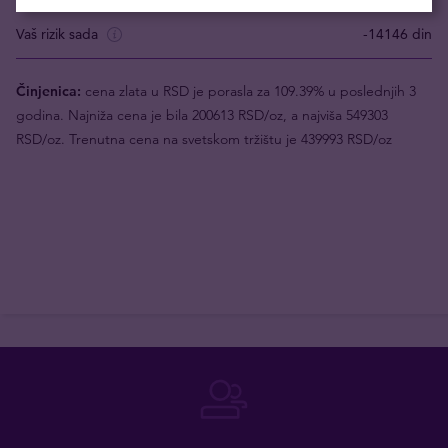
Vaš rizik sada
-14146 din
Činjenica:
cena zlata u RSD je porasla za 109.39% u poslednjih 3
godina. Najniža cena je bila 200613 RSD/oz, a najviša 549303
RSD/oz. Trenutna cena na svetskom tržištu je 439993 RSD/oz