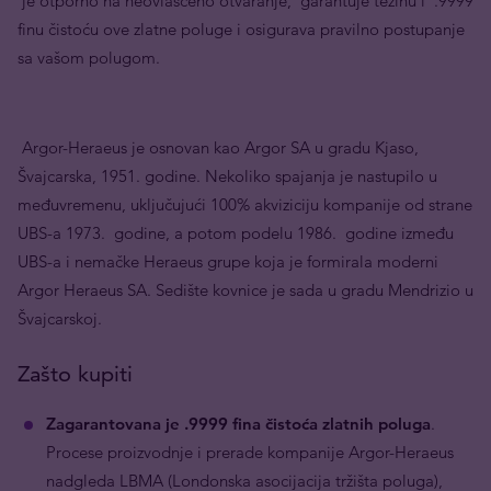
je otporno na neovlašćeno otvaranje, garantuje težinu i .9999
finu čistoću ove zlatne poluge i osigurava pravilno postupanje
sa vašom polugom.
Argor-Heraeus je osnovan kao Argor SA u gradu Kjaso,
Švajcarska, 1951. godine. Nekoliko spajanja je nastupilo u
međuvremenu, uključujući 100% akviziciju kompanije od strane
UBS-a 1973. godine, a potom podelu 1986. godine između
UBS-a i nemačke Heraeus grupe koja je formirala moderni
Argor Heraeus SA. Sedište kovnice je sada u gradu Mendrizio u
Švajcarskoj.
Zašto kupiti
Zagarantovana je
.9999 fina čistoća zlatnih poluga
.
Procese proizvodnje i prerade kompanije Argor-Heraeus
nadgleda LBMA (Londonska asocijacija tržišta poluga),