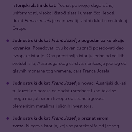
istorijski zlatni dukat.
Poznat po svojoj dugoročnoj
uniformnosti, visokoj čistoći zlata i umetničkoj lepoti,
dukat
Franca Jozefa
je najpoznatiji zlatni dukat u centralnoj
Evropi.
Jednostruki dukat
Franc Jozef
je pogodan za kolekciju
kovanica.
Posedovati ovu kovanicu znači posedovati deo
evropske istorije. Ona predstavlja istoriju jedne od velikih
svetskih sila, Austrougarskog carstva, i prikazuje jednog od
glavnih monarha tog vremena, cara Franca Jozefa.
Jednostruki dukat
Franc Jozef
je novac.
Austrijski dukati
su izuzeti od poreza na dodatu vrednost i kao takvi se
mogu menjati širom Evrope od strane trgovaca
plemenitim metalima i sličnih investitora.
Jednostruki dukat
Franc Jozef
je priznat širom
sveta.
Njegova istorija, koja se proteže više od jednog