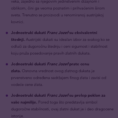
veka, zajedno sa njegovim jedinstvenim dizajnom i
oblikom, čini ga veoma poznatim i prihvaćenim širom
sveta. Trenutno se proizvodi u renomiranoj austrijskoj
kovnici.
Jednostruki dukati
Franc Jozef
su ekvivalentni
štednji.
Austrijski dukati su idealan izbor za svakog
ko se
odluči za dugoročnu štednju i ceni sigurnost i stabilnost
koju pruža posedovanje pravih zlatnih dukata.
Jednostruki dukati
Franc Jozef
prate cenu
zlata.
Osnovna vrednost ovog zlatnog dukata je
prvenstveno određena sadržajem finog zlata i zavisi od
vodeće cene zlata.
Jednostruki dukati
Franc Jozef
su prelep poklon za
vaše najmilije.
Pored toga što predstavlja simbol
dugoročne stabilnosti, ovaj zlatni dukat je i deo dragocene
istorije.