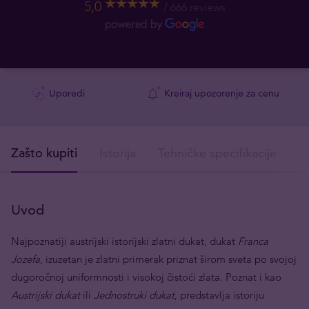
5,0
666 reviews
Uporedi
Kreiraj upozorenje za cenu
Zašto kupiti
Istorija
Tehničke specifikacije
I
Uvod
Najpoznatiji austrijski istorijski zlatni dukat, dukat
Franca
Jozefa
, izuzetan je zlatni primerak priznat širom sveta po svojoj
dugoročnoj uniformnosti i visokoj čistoći zlata. Poznat i kao
Austrijski dukat
ili
Jednostruki dukat
, predstavlja istoriju