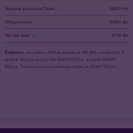
Vrednost proizvoda (1kom.)
54659 din
Otkupna cena
50281 din
Vaš rizik sada
4378 din
Činjenica:
cena zlata u RSD je porasla za 108.26% u poslednjih 3
godina. Najniža cena je bila 200613 RSD/oz, a najviša 549303
RSD/oz. Trenutna cena na svetskom tržištu je 437607 RSD/oz