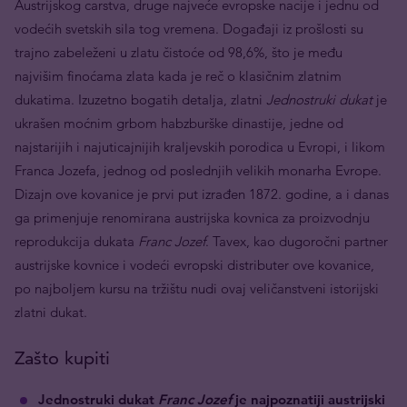
Austrijskog carstva, druge najveće evropske nacije i jednu od
vodećih svetskih sila tog vremena. Događaji iz prošlosti su
trajno zabeleženi u zlatu čistoće od 98,6%, što je među
najvišim finoćama zlata kada je reč o klasičnim zlatnim
dukatima. Izuzetno bogatih detalja, zlatni
Jednostruki dukat
je
ukrašen moćnim grbom habzburške dinastije, jedne od
najstarijih i najuticajnijih kraljevskih porodica u Evropi, i likom
Franca Jozefa, jednog od poslednjih velikih monarha Evrope.
Dizajn ove kovanice je prvi put izrađen 1872. godine, a i danas
ga primenjuje renomirana austrijska kovnica za proizvodnju
reprodukcija dukata
Franc Jozef
. Tavex, kao dugoročni partner
austrijske kovnice i vodeći evropski distributer ove kovanice,
po najboljem kursu na tržištu nudi ovaj veličanstveni istorijski
zlatni dukat.
Zašto kupiti
Jednostruki dukat
Franc Jozef
je najpoznatiji austrijski