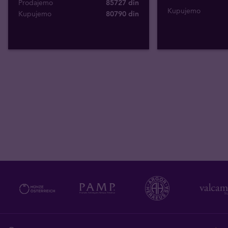
Prodajemo
85727 din
Kupujemo
Kupujemo
80790
din