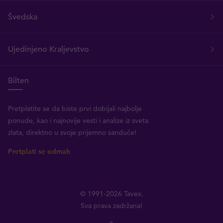
Švedska
Ujedinjeno Kraljevstvo
Bilten
Pretplatite se da biste prvi dobijali najbolje
ponude, kao i najnovije vesti i analize iz sveta
zlata, direktno u svoje prijemno sanduče!
Pretplati se odmah
© 1991-2026 Tavex.
Sva prava zadržana!