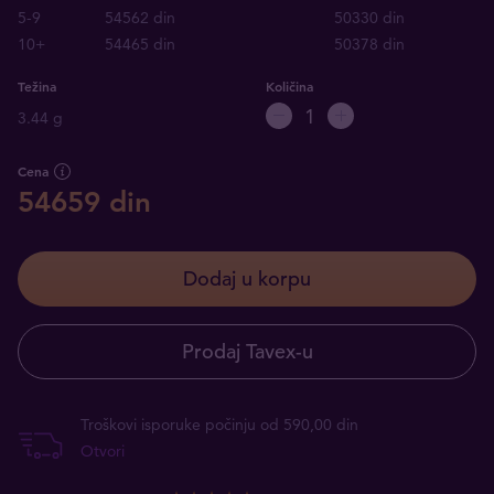
5-9
54562 din
50330 din
10+
54465 din
50378 din
Težina
Količina
3.44 g
Cena
54659 din
Dodaj u korpu
Prodaj Tavex-u
Troškovi isporuke počinju od 590,00 din
Otvori